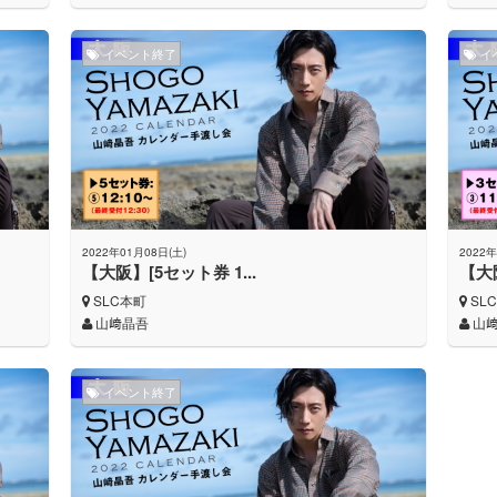
イベント終了
イ
2022年01月08日(土)
2022年
【大阪】[5セット券 1...
【大阪
SLC本町
SL
山﨑晶吾
山
イベント終了