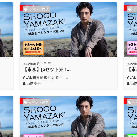
イベント終了
イ
2022年01月09日(日)
2022年
【東京】[5セット券 1...
【東京
LMJ東京研修センター・...
LM
山﨑晶吾
山
イベント終了
イ