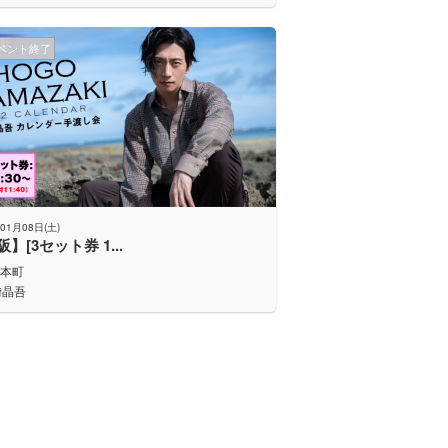
ベント終了
01月08日(土)
】[3セット券 1...
C本町
﨑晶吾