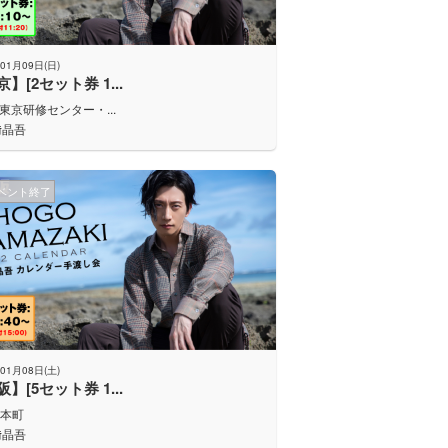
01月09日(日)
】[2セット券 1...
J東京研修センター・...
﨑晶吾
ベント終了
01月08日(土)
】[5セット券 1...
C本町
﨑晶吾