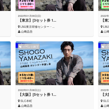
2022年01月09日(日)
2022年
【東京】[3セット券 1...
【東京
LMJ東京研修センター・...
LM
山﨑晶吾
山
イベント終了
イ
2022年01月08日(土)
2022年
【大阪】[5セット券 1...
【大阪
SLC本町
SL
山﨑晶吾
山