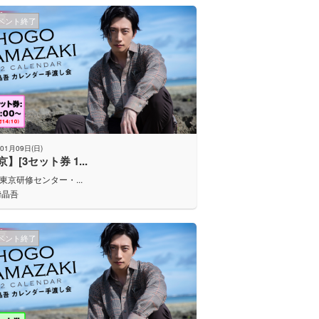
ベント終了
01月09日(日)
】[3セット券 1...
J東京研修センター・...
﨑晶吾
ベント終了