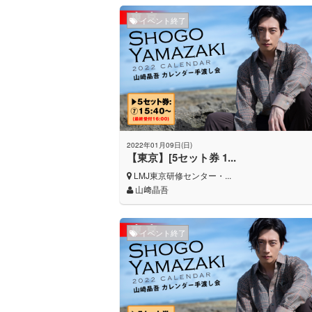
イベント終了
2022年01月09日(日)
【東京】[5セット券 1...
LMJ東京研修センター・...
山﨑晶吾
イベント終了