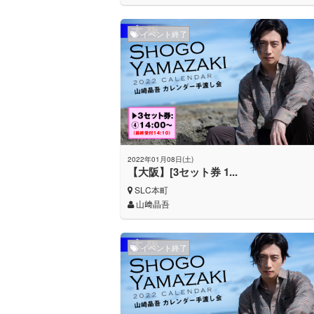
イベント終了
2022年01月08日(土)
【大阪】[3セット券 1...
SLC本町
山﨑晶吾
イベント終了