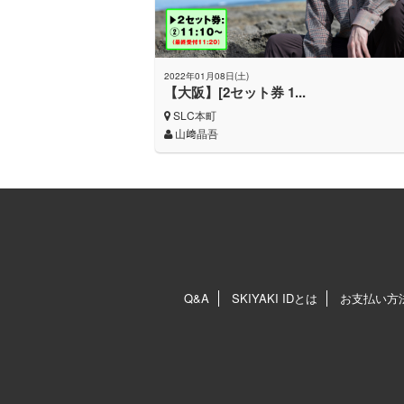
2022年01月08日(土)
【大阪】[2セット券 1...
SLC本町
山﨑晶吾
Q&A
SKIYAKI IDとは
お支払い方