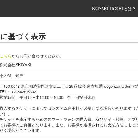
SKIYAKI TICKETとは？
律に基づく表示
こちら
からお問い合わせください。
株式会社SKIYAKI
小久保 知洋
〒150-0043 東京都渋谷区道玄坂二丁目25番12号 道玄坂通 dogenzaka-dori 7
TEL： 03-5428-6802
営業時間 平日月〜木12:00～16:00 金土日祝日休み
購入するチケットによってはシステム利用料が必要となる場合があります（
い）。
チケットを表示するためのスマートフォンの購入費、及びサイト閲覧、アプリ
はお客様のご負担となります。また、お客様が選択されるお支払方法によっ
だく場合がございます。