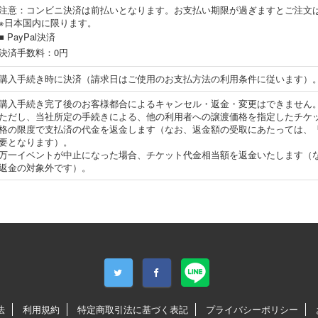
注意：コンビニ決済は前払いとなります。お支払い期限が過ぎますとご注文
※日本国内に限ります。
■ PayPal決済
決済手数料：0円
購入手続き時に決済（請求日はご使用のお支払方法の利用条件に従います）
購入手続き完了後のお客様都合によるキャンセル・返金・変更はできません
ただし、当社所定の手続きによる、他の利用者への譲渡価格を指定したチケ
格の限度で支払済の代金を返金します（なお、返金額の受取にあたっては、「SKI
要となります）。
万一イベントが中止になった場合、チケット代金相当額を返金いたします（
返金の対象外です）。
法
利用規約
特定商取引法に基づく表記
プライバシーポリシー