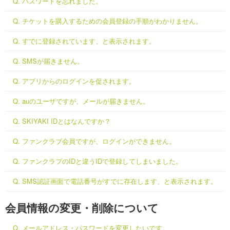
Q. パスワードを忘れました。
Q. チケットを購入するための会員登録の手順がわかりません。
Q. すでに登録されています、と表示されます。
Q. SMSが届きません。
Q. アプリからのログインを促されます。
Q. auのユーザですが、メールが届きません。
Q. SKIYAKI IDとはなんですか？
Q. ファンクラブ会員ですが、ログインができません。
Q. ファンクラブのIDと違うIDで登録してしまいました。
Q. SMS認証画面で電話番号がすでに存在します、と表示されます。
会員情報の変更・削除について
Q. メールアドレス・パスワードを変更したいです。