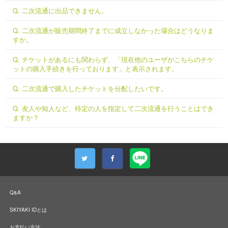
Q. 二次流通に出品できません。
Q. 二次流通が販売期間終了までに成立しなかった場合はどうなりま
すか。
Q. チケットがあるにも関わらず、「現在他のユーザがこちらのチケ
ットの購入手続きを行っております」と表示されます。
Q. 二次流通で購入したチケットを分配したいです。
Q. 友人や知人など、特定の人を指定して二次流通を行うことはでき
ますか？
Q&A
SKIYAKI IDとは
お支払い方法