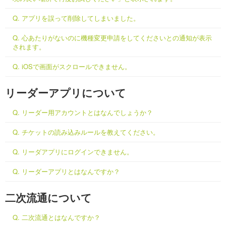
Q. アプリを誤って削除してしまいました。
Q. 心あたりがないのに機種変更申請をしてくださいとの通知が表示
されます。
Q. iOSで画面がスクロールできません。
リーダーアプリについて
Q. リーダー用アカウントとはなんでしょうか？
Q. チケットの読み込みルールを教えてください。
Q. リーダアプリにログインできません。
Q. リーダーアプリとはなんですか？
二次流通について
Q. 二次流通とはなんですか？