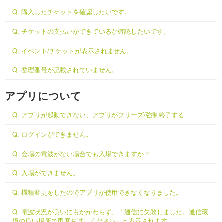
Q. 購入したチケットを確認したいです。
Q. チケットの支払いができているか確認したいです。
Q. イベント/チケットが表示されません。
Q. 整理番号が記載されていません。
アプリについて
Q. アプリが起動できない、アプリがフリーズ/強制終了する
Q. ログインができません。
Q. 会場の電波がない場合でも入場できますか？
Q. 入場ができません。
Q. 機種変更をしたのでアプリが使用できなくなりました。
Q. 電波状況が良いにもかかわらず、「通信に失敗しました。通信環
境の良い場所で再度お試しください」と表示されます。