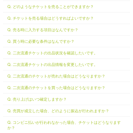
Q. どのようなチケットを売ることができますか？
Q. チケットを売る場合はどうすればよいですか？
Q. 売る時に入力する項目はなんですか？
Q. 買う時に必要な条件はなんですか？
Q. 二次流通チケットの出品状況を確認したいです。
Q. 二次流通チケットの出品情報を変更したいです。
Q. 二次流通のチケットが売れた場合はどうなりますか？
Q. 二次流通のチケットを買った場合はどうなりますか？
Q. 売り上げはいつ確定しますか？
Q. 売買が成立した場合、どのように振込が行われますか？
Q. コンビニ払いが行われなかった場合、チケットはどうなります
か？