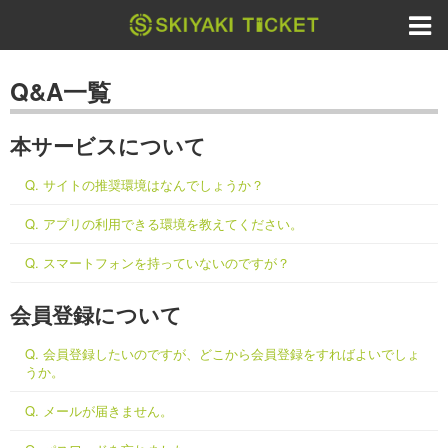
Q&A一覧
本サービスについて
Q. サイトの推奨環境はなんでしょうか？
Q. アプリの利用できる環境を教えてください。
Q. スマートフォンを持っていないのですが？
会員登録について
Q. 会員登録したいのですが、どこから会員登録をすればよいでしょ
うか。
Q. メールが届きません。