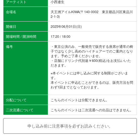
アーティスト
小西遼生
会場名
天王洲アイルKIWA(〒140-0002 東京都品川区東品川
2-1-3)
開催日
2025年06月01日(日)
開場時間 / 開演時間
17:20 / 18:00
備考
・東京公演のみ、一般発売で販売する座席が通常の椅
子ではなく少し高めのハイチェアーでのご案内となり
ます。予めご了承くださいませ。
・店舗にドリンク代別途￥600(税込)をお支払いいた
だきます。
※本イベントには申し込みに関する制限がございま
す。
本イベントに申込むことができるのは、販売方法を問
わず1回までとなっております。
分配について
こちらのイベントは分配できません。
二次流通について
こちらのイベントは二次流通への出品はできません。
申し込み前に注意事項を必ずお読みください。