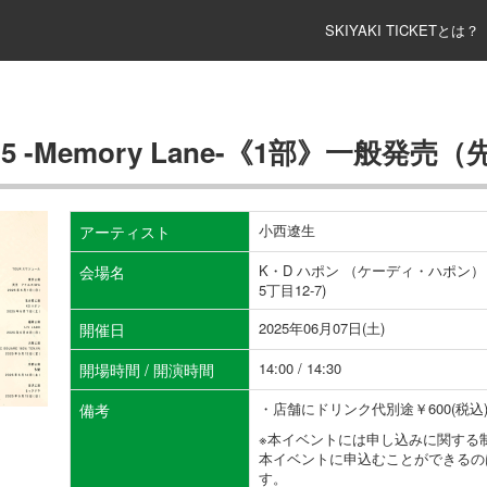
SKIYAKI TICKETとは？
 -Memory Lane-《1部》一般発売
小西遼生
アーティスト
K・D ハポン （ケーディ・ハポン）～
会場名
5丁目12-7)
2025年06月07日(土)
開催日
14:00 / 14:30
開場時間 / 開演時間
・店舗にドリンク代別途￥600(税
備考
※本イベントには申し込みに関する
本イベントに申込むことができるの
す。