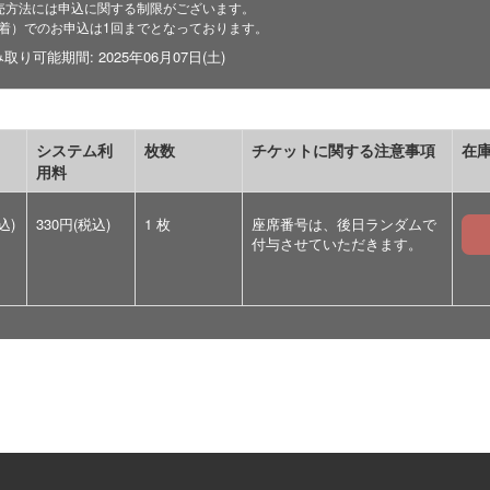
売方法には申込に関する制限がございます。
着）でのお申込は1回までとなっております。
り可能期間: 2025年06月07日(土)
システム利
枚数
チケットに関する注意事項
在
用料
込)
330円(税込)
1 枚
座席番号は、後日ランダムで
付与させていただきます。