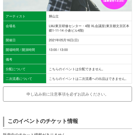
アーティスト
輝山立
会場名
LMJ東京研修センター・4階 XL会議室(東京都文京区本
郷1-11-14 小倉ビル4階)
開催日
2021年05月16日(日)
開場時間 / 開演時間
13:00 / 13:00
備考
分配について
こちらのイベントは分配できません。
二次流通について
こちらのイベントは二次流通への出品はできません。
申し込み前に注意事項を必ずお読みください。
このイベントのチケット情報
販売中のチケット情報がありません