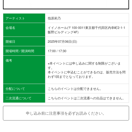
アーティスト
指原莉乃
会場名
イイノホール(〒100-0011東京都千代田区内幸町2-1-1
飯野ビルディング4F)
開催日
2025年07月06日(日)
開場時間 / 開演時間
17:00 / 17:30
備考
※本イベントには申し込みに関する制限がございま
す。
本イベントに申込むことができるのは、販売方法を問
わず1回までとなっております。
分配について
こちらのイベントは分配できません。
二次流通について
こちらのイベントは二次流通への出品はできません。
申し込み前に注意事項を必ずお読みください。