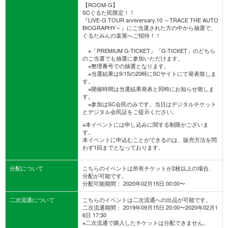
【ROOM-G】
SCぐるた民限定！！
『LIVE-G TOUR anniversary.10 ～TRACE THE AUTO
BIOGRAPHY～』にご当選された方の中から抽選で、
ぐるたみんの楽屋へご招待！！
※「PREMIUM G-TICKET」「G-TICKET」のどちら
のご当選でも抽選に参加いただけます。
※整理番号での抽選となります。
※当選結果は9/15の20時にSCサイトにて発表致しま
す。
※開催時間は当選結果発表と同時にお知らせ致しま
す。
※参加はSC会民のみです。当日はデジタルチケット
とデジタル会民証をご提示ください。
※本イベントには申し込みに関する制限がございま
す。
本イベントに申込むことができるのは、販売方法を問
わず1回までとなっております。
分配について
こちらのイベントは所有チケットが2枚以上の場合、
分配が可能です。
分配可能期間： 2020年02月15日 00:00〜
二次流通について
こちらのイベントは二次流通への出品が可能です。
二次流通期間： 2019年09月15日 20:00〜2020年02月1
6日 17:30
※二次流通で購入したチケットは分配できません。