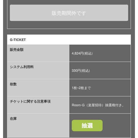
販売期間外です
G-TICKET
販売金額
4,824円(税込)
システム利用料
330円(税込)
枚数
1枚~2枚まで
チケットに関する注意事項
Room-G（楽屋招待）抽選権付き。
在庫