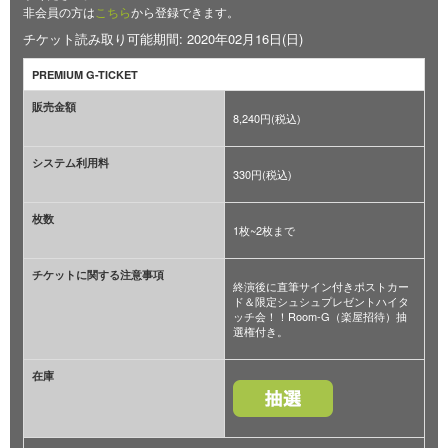
非会員の方は
こちら
から登録できます。
チケット読み取り可能期間: 2020年02月16日(日)
PREMIUM G-TICKET
販売金額
8,240円(税込)
システム利用料
330円(税込)
枚数
1枚~2枚まで
チケットに関する注意事項
終演後に直筆サイン付きポストカー
ド＆限定シュシュプレゼントハイタ
ッチ会！！Room-G（楽屋招待）抽
選権付き。
在庫