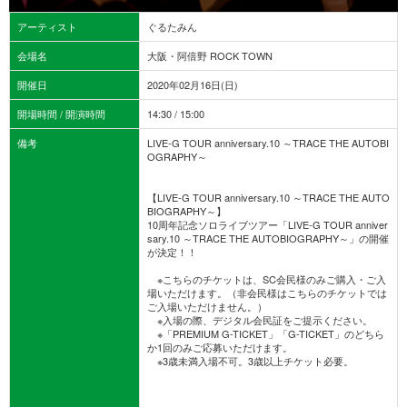
アーティスト
ぐるたみん
会場名
大阪・阿倍野 ROCK TOWN
開催日
2020年02月16日(日)
開場時間 / 開演時間
14:30 / 15:00
備考
LIVE-G TOUR anniversary.10 ～TRACE THE AUTOBI
OGRAPHY～
【LIVE-G TOUR anniversary.10 ～TRACE THE AUTO
BIOGRAPHY～】
10周年記念ソロライブツアー「LIVE-G TOUR anniver
sary.10 ～TRACE THE AUTOBIOGRAPHY～」の開催
が決定！！
※こちらのチケットは、SC会民様のみご購入・ご入
場いただけます。（非会民様はこちらのチケットでは
ご入場いただけません。）
※入場の際、デジタル会民証をご提示ください。
※「PREMIUM G-TICKET」「G-TICKET」のどちら
か1回のみご応募いただけます。
※3歳未満入場不可。3歳以上チケット必要。