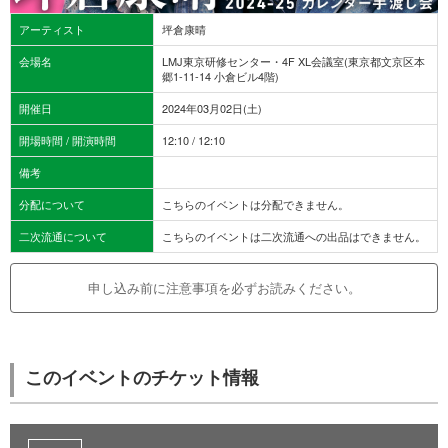
アーティスト
坪倉康晴
会場名
LMJ東京研修センター・4F XL会議室(東京都文京区本
郷1-11-14 小倉ビル4階)
開催日
2024年03月02日(土)
開場時間 / 開演時間
12:10 / 12:10
備考
分配について
こちらのイベントは分配できません。
二次流通について
こちらのイベントは二次流通への出品はできません。
申し込み前に注意事項を必ずお読みください。
このイベントのチケット情報