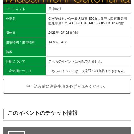
アーティスト
里中将道
会場名
CIVI研修センター新大阪東 E503(大阪府大阪市東淀川
区東中島1-19-4 LUCID SQUARE SHIN-OSAKA 5階)
開催日
2023年12月23日(土)
開場時間 / 開演時間
14:30 / 14:30
備考
分配について
こちらのイベントは分配できません。
二次流通について
こちらのイベントは二次流通への出品はできません。
申し込み前に注意事項を必ずお読みください。
このイベントのチケット情報