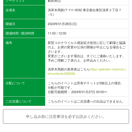
アーティスト
劇団美山
会場名
浅草木馬館(〒111-0032 東京都台東区浅草２丁目７
−５)
開催日
2024年01月28日(日)
開場時間 / 開演時間
11:00 / 12:00
備考
新型コロナウイルス感染拡大状況に応じて劇場と協議
の上、お席の変更や公演の開催が中止になる場合もご
ざいます。
変更がございます場合は、すぐにご連絡いたします。
予めご理解ご了承の上、お申込みください。
浅草木馬館の座席表はこちら
https://gekidan-miyama.n
et/contents/699290
分配について
こちらのイベントは所有チケットが2枚以上の場合、
分配が可能です。
分配可能期間： 2024年01月27日 00:00〜
二次流通について
こちらのイベントは二次流通への出品はできません。
申し込み前に注意事項を必ずお読みください。