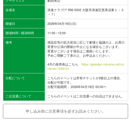
アーティスト
劇団美山
会場名
浪速クラブ(〒556-0002 大阪市浪速区恵美須東１－３
－７)
開催日
2026年04月19日(日)
開場時間 / 開演時間
11:00 / 12:00
備考
感染症等の拡大状況に応じて劇場と協議の上、お席の
変更や公演の開催が中止になる場合もございます。
変更がございます場合はご連絡いたします。
予めご理解ご了承の上、お申込みください。
4月の座席表はこちら
https://gekidan-miyama.net/co
ntents/1059101
分配について
こちらのイベントは所有チケットが2枚以上の場合、
分配が可能です。
分配可能期間： 2026年04月18日 00:00〜
二次流通について
こちらのイベントは二次流通への出品はできません。
申し込み前に注意事項を必ずお読みください。