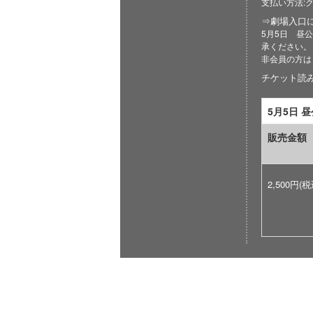
支払い方法:
⇒劇場入口
5月5日 昼公
承ください。
非会員の方は
チケット読み取
5月5日 
販売金額
2,500円(税