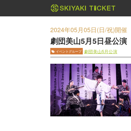
2024年05月05日(日/祝)開催
劇団美山5月5日昼公演
劇団美山5月公演
イベントグループ