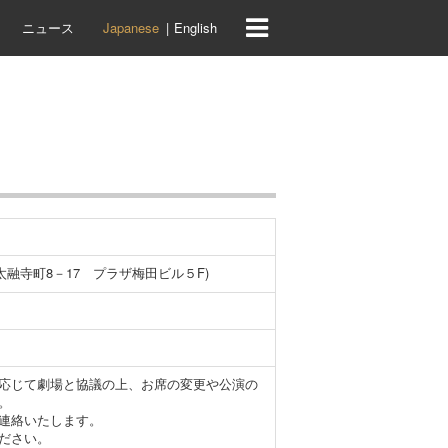
ニュース
Japanese
English
区太融寺町8－17 プラザ梅田ビル５F)
応じて劇場と協議の上、お席の変更や公演の
。
連絡いたします。
ださい。