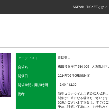
SKIYAKI TICKETとは？
劇団美山
アーティスト
梅田呉服座(〒530-0051 大阪市北
会場名
2024年05月05日(日/祝)
開催日
12:00 / 12:30
開場時間 / 開演時間
新型コロナウイルス感染拡大状況に
備考
開催が中止になる場合もございます
変更がございます場合は、すぐにご
予めご理解ご了承の上、お申込みく