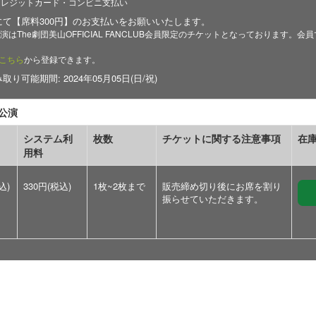
クレジットカード・コンビニ支払い
にて【席料300円】のお支払いをお願いいたします。
演はThe劇団美山OFFICIAL FANCLUB会員限定のチケットとなっております
こちら
から登録できます。
り可能期間: 2024年05月05日(日/祝)
昼公演
システム利
枚数
チケットに関する注意事項
在
用料
込)
330円(税込)
1枚~2枚まで
販売締め切り後にお席を割り
振らせていただきます。