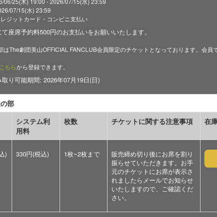
6/25(木) 19:00 - 2026/07/15(水) 23:59
/07/15(水) 23:59
クレジットカード・コンビニ支払い
にて座席予約料500円のお支払いをお願いいたします。
部はThe劇団美山OFFICIAL FANCLUB会員限定のチケットとなっております
こちら
から登録できます。
り可能期間: 2026年07月19日(日)
昼の部
システム利
枚数
チケットに関する注意事項
在
用料
込)
330円(税込)
1枚~2枚まで
販売締め切り後にお席を割り
振らせていただきます。お手
元のチケットにお席が表示さ
れましたらメールでお知らせ
いたしますので、ご確認くだ
さい。