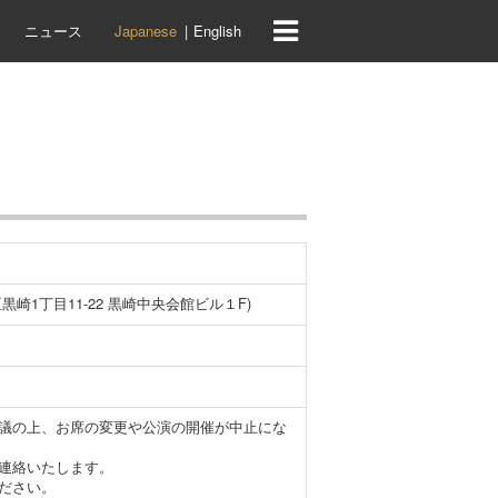
ニュース
Japanese
English
崎1丁目11-22 黒崎中央会館ビル１F)
議の上、お席の変更や公演の開催が中止にな
連絡いたします。
ださい。