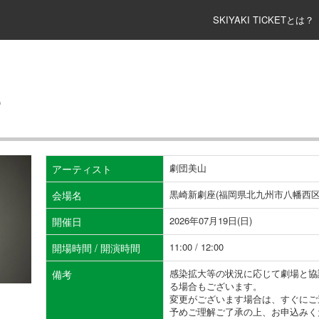
SKIYAKI TICKETとは？
部
劇団美山
アーティスト
黒崎新劇座(福岡県北九州市八幡西区黒
会場名
2026年07月19日(日)
開催日
11:00 / 12:00
開場時間 / 開演時間
感染拡大等の状況に応じて劇場と協
備考
る場合もございます。
変更がございます場合は、すぐにご
予めご理解ご了承の上、お申込みく