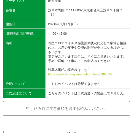
アーティスト
劇団美山
会場名
浅草木馬館(〒111-0032 東京都台東区浅草２丁目７
−５)
開催日
2021年01月17日(日)
開場時間 / 開演時間
11:00 / 12:00
備考
新型コロナウイルス感染拡大状況に応じて劇場と協議
の上、お席の変更や公演の開催が中止になる場合もご
ざいます。
変更がございます場合は、すぐにご連絡いたします。
予めご理解ご了承の上、お申込みください。
浅草木馬館の座席表はこちら
https://gekidan-miyama.net/contents/387835
分配について
こちらのイベントは分配できません。
二次流通について
こちらのイベントは二次流通への出品はできません。
申し込み前に注意事項を必ずお読みください。