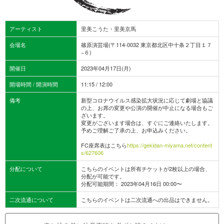
アーティスト
里美こうた・里美京馬
会場名
篠原演芸場(〒114-0032 東京都北区中十条２丁目１７
−６)
開催日
2023年04月17日(月)
開場時間 / 開演時間
11:15 / 12:00
備考
新型コロナウイルス感染拡大状況に応じて劇場と協議
の上、お席の変更や公演の開催が中止になる場合もご
ざいます。
変更がございます場合は、すぐにご連絡いたします。
予めご理解ご了承の上、お申込みください。
FC座席表はこちら
https://gekidan-miyama.net/content
s/627606
分配について
こちらのイベントは所有チケットが2枚以上の場合、
分配が可能です。
分配可能期間： 2023年04月16日 00:00〜
二次流通について
こちらのイベントは二次流通への出品はできません。