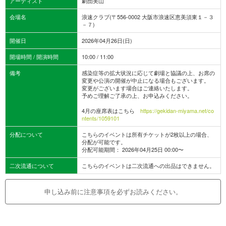
アーティスト
劇団美山
会場名
浪速クラブ(〒556-0002 大阪市浪速区恵美須東１－３
－７)
開催日
2026年04月26日(日)
開場時間 / 開演時間
10:00 / 11:00
備考
感染症等の拡大状況に応じて劇場と協議の上、お席の
変更や公演の開催が中止になる場合もございます。
変更がございます場合はご連絡いたします。
予めご理解ご了承の上、お申込みください。
4月の座席表はこちら
https://gekidan-miyama.net/co
ntents/1059101
分配について
こちらのイベントは所有チケットが2枚以上の場合、
分配が可能です。
分配可能期間： 2026年04月25日 00:00〜
二次流通について
こちらのイベントは二次流通への出品はできません。
申し込み前に注意事項を必ずお読みください。