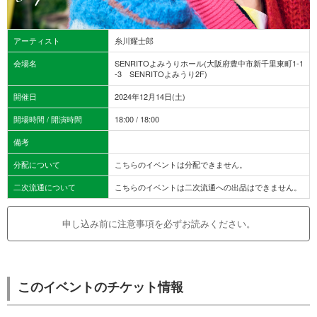
アーティスト
糸川耀士郎
会場名
SENRITOよみうりホール(大阪府豊中市新千里東町1-1
-3 SENRITOよみうり2F)
開催日
2024年12月14日(土)
開場時間 / 開演時間
18:00 / 18:00
備考
分配について
こちらのイベントは分配できません。
二次流通について
こちらのイベントは二次流通への出品はできません。
申し込み前に注意事項を必ずお読みください。
このイベントのチケット情報