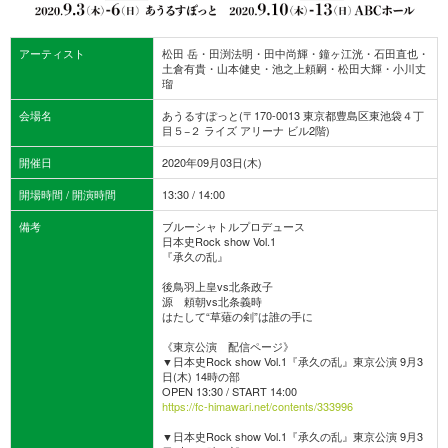
アーティスト
松田 岳・田渕法明・田中尚輝・鐘ヶ江洸・石田直也・
土倉有貴・山本健史・池之上頼嗣・松田大輝・小川丈
瑠
会場名
あうるすぽっと(〒170-0013 東京都豊島区東池袋４丁
目５−２ ライズ アリーナ ビル2階)
開催日
2020年09月03日(木)
開場時間 / 開演時間
13:30 / 14:00
備考
ブルーシャトルプロデュース
日本史Rock show Vol.1
『承久の乱』
後鳥羽上皇vs北条政子
源 頼朝vs北条義時
はたして“草薙の剣”は誰の手に
《東京公演 配信ページ》
▼日本史Rock show Vol.1『承久の乱』東京公演 9月3
日(木) 14時の部
OPEN 13:30 / START 14:00
https://fc-himawari.net/contents/333996
▼日本史Rock show Vol.1『承久の乱』東京公演 9月3