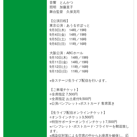
音響 とんかつ
照明 加藤直子
舞台監督 久保克司
【公演日程】
東京公演：あうるすぽっと
9月3日(木) 14時／19時
9月4日(金) 14時／19時
9月5日(土) 11時／16時
9月6日(日) 11時／16時
大阪公演：ABCホール
9月10日(木) 14時／19時
9月11日(金) 14時／19時
9月12日(土) 11時／16時
9月13日(日) 11時／16時
※全ステージ生ライブ配信を行います。
【ご来場チケット】
○全席指定 7,500円
○全席指定 お土産付9,500円
※公演パンフレット+ポストカード 客席置き
【生ライブ配信オンラインチケット】
○オンラインチケット3,500円
○特別サポーターオンラインチケット7,500円
※パンフレット･ポストカード･フライヤーを郵送致し
ます。
※感染症対策による空席の中からお座席を確保し、応