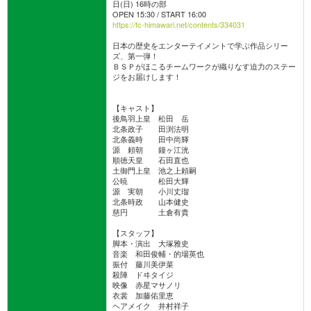
日(日) 16時の部
OPEN 15:30 / START 16:00
https://fc-himawari.net/contents/334031
日本の歴史をエンターテイメントで学ぶ作品シリー
ズ、第一弾！
ＢＳＰがほこるチームワークが織りなす迫力のステー
ジをお届けします！
【キャスト】
後鳥羽上皇 松田 岳
北条政子 田渕法明
北条義時 田中尚輝
源 頼朝 鐘ヶ江洸
順徳天皇 石田直也
土御門上皇 池之上頼嗣
公暁 松田大輝
源 実朝 小川丈瑠
北条時政 山本健史
慈円 土倉有貴
【スタッフ】
脚本・演出 大塚雅史
音楽 和田俊輔・的場英也
振付 藤川美伊菜
殺陣 ドヰタイジ
映像 赤星マサノリ
衣裳 加藤佑里恵
ヘアメイク 井村祥子