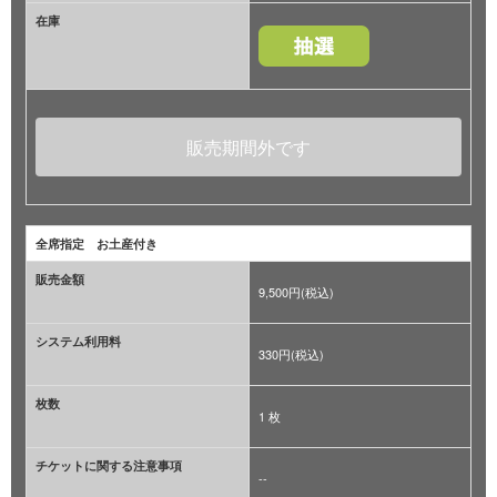
在庫
販売期間外です
全席指定 お土産付き
販売金額
9,500円(税込)
システム利用料
330円(税込)
枚数
1 枚
チケットに関する注意事項
--