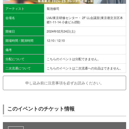
アーティスト
菊池修司
会場名
LMJ東京研修センター・ 2F LL会議室(東京都文京区本
郷1-11-14 小倉ビル2階)
開催日
2024年02月24日(土)
開場時間 / 開演時間
12:10 / 12:10
備考
分配について
こちらのイベントは分配できません。
二次流通について
こちらのイベントは二次流通への出品はできません。
申し込み前に注意事項を必ずお読みください。
このイベントのチケット情報