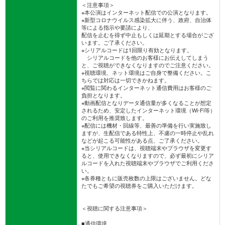
＜注意事項＞
※本公演はインターネット配信での公演となります。
※新型コロナウイルス感染拡大に伴う、政府、自治体
等による指示や要請により、
配信を止むを得ず中止もしくは延期とする場合がござ
います。ご了承ください。
※シリアルコードは1回限り有効となります。
シリアルコードを他のお客様にお伝えしてしまう
と、ご視聴ができなくなりますのでご注意ください。
※視聴環境、ネット環境はご自身で整備ください。こ
ちらでは対応は一切できかねます。
※閲覧に関わるインターネット通信費用はお客様のご
負担となります。
※動画配信となりデータ通信量が多くなることが想定
されるため、安定したインターネット環境（Wi-Fi等）
のご利用を推奨致します。
※配信には機材・回線等、最善の準備を行い実施致し
ますが、生配信である特性上、不慮の一時停止や乱れ
などが起こる可能性がある点、ご了承ください。
※当シリアルコードは、視聴端末やブラウザを変更す
ると、使用できなくなりますので、必ず最初にシリア
ルコードを入れた視聴端末やブラウザでご利用くださ
い。
※各券種ともに販売枚数の上限はございません。どな
たでもご希望の視聴券をご購入いただけます。
＜視聴に関する注意事項＞
■通信環境