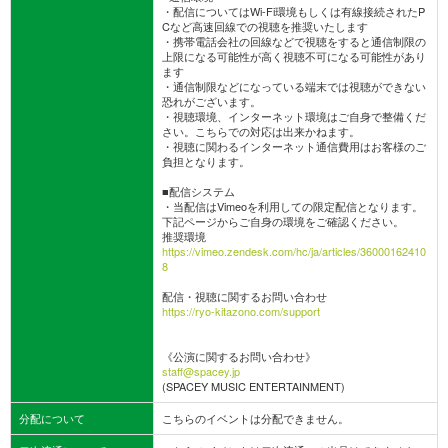
・配信についてはWi-Fi環境もしくは有線接続されたP
Cなど高速回線での視聴を推奨いたします
・携帯電話会社の回線などで視聴をすると通信制限の
上限になる可能性が高く視聴不可になる可能性があり
ます
・通信制限などになっている端末では視聴ができない
恐れがございます。
・視聴環境、インターネット環境はご自身で整備くだ
さい。こちらでの対応は出来かねます。
・視聴に関わるインターネット通信費用はお客様のご
負担となります。
■配信システム
・当配信はVimeoを利用しての限定配信となります。
下記ページからご自身の環境をご確認ください。
推奨環境
https://vimeo.zendesk.com/hc/ja/articles/36000162410
8
配信・視聴に関するお問い合わせ
https://ryo-kitazono.com/support
《公演に関するお問い合わせ》
staff@spacey.jp
(SPACEY MUSIC ENTERTAINMENT)
分配について
こちらのイベントは分配できません。