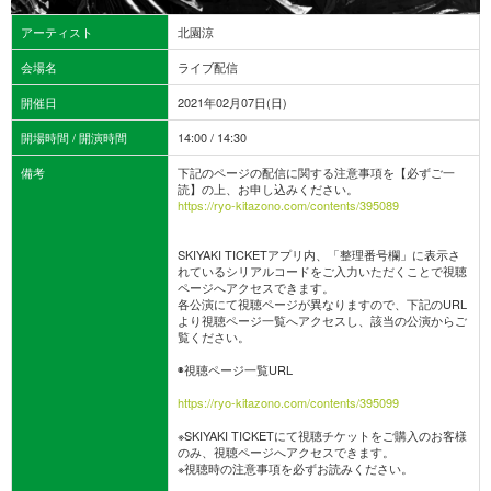
アーティスト
北園涼
会場名
ライブ配信
開催日
2021年02月07日(日)
開場時間 / 開演時間
14:00 / 14:30
備考
下記のページの配信に関する注意事項を【必ずご一
読】の上、お申し込みください。
https://ryo-kitazono.com/contents/395089
SKIYAKI TICKETアプリ内、「整理番号欄」に表示さ
れているシリアルコードをご入力いただくことで視聴
ページへアクセスできます。
各公演にて視聴ページが異なりますので、下記のURL
より視聴ページ一覧へアクセスし、該当の公演からご
覧ください。
◉視聴ページ一覧URL
https://ryo-kitazono.com/contents/395099​
※SKIYAKI TICKETにて視聴チケットをご購入のお客様
のみ、視聴ページへアクセスできます。
※視聴時の注意事項を必ずお読みください。