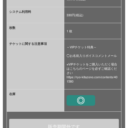
システム利用料
330円(税込)
枚数
1 枚
チケットに関する注意事項
～VIPチケット特典～
◯お名前入りボイスコメントメール
※VIPチケットをご購入いただく場合
はこちらのページを必ずご確認くだ
さい
https://ryo-kitazono.com/contents/40
1580
在庫
販売期間外です