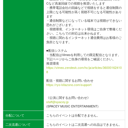
Cなど高速回線での視聴を推奨いたします
・携帯電話会社の回線などで視聴をすると通信制限の
上限になる可能性が高く視聴不可になる可能性があり
ます
・通信制限などになっている端末では視聴ができない
恐れがございます。
・視聴環境、インターネット環境はご自身で整備くだ
さい。こちらでの対応は出来かねます。
・視聴に関わるインターネット通信費用はお客様のご
負担となります。
■配信システム
・当配信はVimeoを利用しての限定配信となります。
下記ページからご自身の環境をご確認ください。
推奨環境
https://vimeo.zendesk.com/hc/ja/articles/36000162410
8
配信・視聴に関するお問い合わせ
https://ryo-kitazono.com/support
《公演に関するお問い合わせ》
staff@spacey.jp
(SPACEY MUSIC ENTERTAINMENT)
分配について
こちらのイベントは分配できません。
二次流通について
こちらのイベントは二次流通への出品はできません。