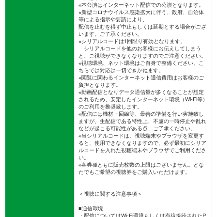
※本公演はインターネット配信での公演となります。
※新型コロナウイルス感染拡大に伴う、政府、自治体
等による指示や要請により、
配信を止むを得ず中止もしくは延期とする場合がござ
います。ご了承ください。
※シリアルコードは1回限り有効となります。
シリアルコードを他のお客様にお伝えしてしまう
と、ご視聴ができなくなりますのでご注意ください。
※視聴環境、ネット環境はご自身で整備ください。こ
ちらでは対応は一切できかねます。
※閲覧に関わるインターネット通信費用はお客様のご
負担となります。
※動画配信となりデータ通信量が多くなることが想定
されるため、安定したインターネット環境（Wi-Fi等）
のご利用を推奨致します。
※配信には機材・回線等、最善の準備を行い実施致し
ますが、生配信である特性上、不慮の一時停止や乱れ
などが起こる可能性がある点、ご了承ください。
※当シリアルコードは、視聴端末やブラウザを変更す
ると、使用できなくなりますので、必ず最初にシリア
ルコードを入れた視聴端末やブラウザでご利用くださ
い。
※各券種ともに販売枚数の上限はございません。どな
たでもご希望の視聴券をご購入いただけます。
＜視聴に関する注意事項＞
■通信環境
・配信についてはWi-Fi環境もしくは有線接続されたP