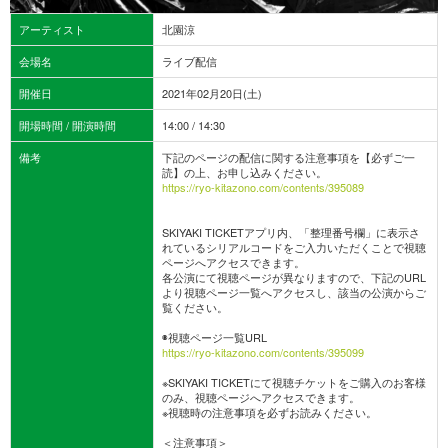
アーティスト
北園涼
会場名
ライブ配信
開催日
2021年02月20日(土)
開場時間 / 開演時間
14:00 / 14:30
備考
下記のページの配信に関する注意事項を【必ずご一
読】の上、お申し込みください。
https://ryo-kitazono.com/contents/395089
SKIYAKI TICKETアプリ内、「整理番号欄」に表示さ
れているシリアルコードをご入力いただくことで視聴
ページへアクセスできます。
各公演にて視聴ページが異なりますので、下記のURL
より視聴ページ一覧へアクセスし、該当の公演からご
覧ください。
◉視聴ページ一覧URL
https://ryo-kitazono.com/contents/395099
※SKIYAKI TICKETにて視聴チケットをご購入のお客様
のみ、視聴ページへアクセスできます。
※視聴時の注意事項を必ずお読みください。
＜注意事項＞