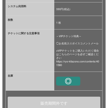
システム利用料
330円(税込)
枚数
1 枚
チケットに関する注意事項
～VIPチケット特典～
◯お名前入りボイスコメントメール
※VIPチケットをご購入いただく場合
はこちらのページを必ずご確認くだ
さい
https://ryo-kitazono.com/contents/40
1580
在庫
販売期間外です