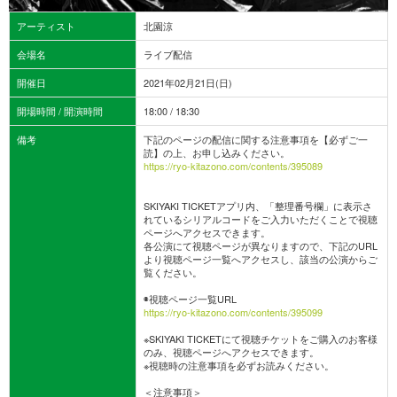
アーティスト
北園涼
会場名
ライブ配信
開催日
2021年02月21日(日)
開場時間 / 開演時間
18:00 / 18:30
備考
下記のページの配信に関する注意事項を【必ずご一
読】の上、お申し込みください。
https://ryo-kitazono.com/contents/395089
SKIYAKI TICKETアプリ内、「整理番号欄」に表示さ
れているシリアルコードをご入力いただくことで視聴
ページへアクセスできます。
各公演にて視聴ページが異なりますので、下記のURL
より視聴ページ一覧へアクセスし、該当の公演からご
覧ください。
◉視聴ページ一覧URL
https://ryo-kitazono.com/contents/395099
※SKIYAKI TICKETにて視聴チケットをご購入のお客様
のみ、視聴ページへアクセスできます。
※視聴時の注意事項を必ずお読みください。
＜注意事項＞