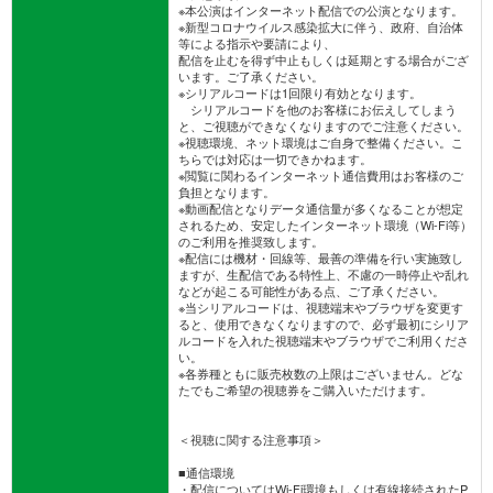
※本公演はインターネット配信での公演となります。
※新型コロナウイルス感染拡大に伴う、政府、自治体
等による指示や要請により、
配信を止むを得ず中止もしくは延期とする場合がござ
います。ご了承ください。
※シリアルコードは1回限り有効となります。
シリアルコードを他のお客様にお伝えしてしまう
と、ご視聴ができなくなりますのでご注意ください。
※視聴環境、ネット環境はご自身で整備ください。こ
ちらでは対応は一切できかねます。
※閲覧に関わるインターネット通信費用はお客様のご
負担となります。
※動画配信となりデータ通信量が多くなることが想定
されるため、安定したインターネット環境（Wi-Fi等）
のご利用を推奨致します。
※配信には機材・回線等、最善の準備を行い実施致し
ますが、生配信である特性上、不慮の一時停止や乱れ
などが起こる可能性がある点、ご了承ください。
※当シリアルコードは、視聴端末やブラウザを変更す
ると、使用できなくなりますので、必ず最初にシリア
ルコードを入れた視聴端末やブラウザでご利用くださ
い。
※各券種ともに販売枚数の上限はございません。どな
たでもご希望の視聴券をご購入いただけます。
＜視聴に関する注意事項＞
■通信環境
・配信についてはWi-Fi環境もしくは有線接続されたP