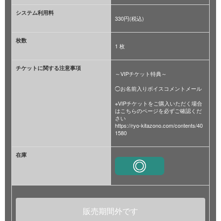
システム利用料
330円(税込)
枚数
1 枚
チケットに関する注意事項
～VIPチケット特典～
◯お名前入りボイスコメントメール
※VIPチケットをご購入いただく場合
はこちらのページを必ずご確認くだ
さい
https://ryo-kitazono.com/contents/40
1580
在庫
販売期間外です