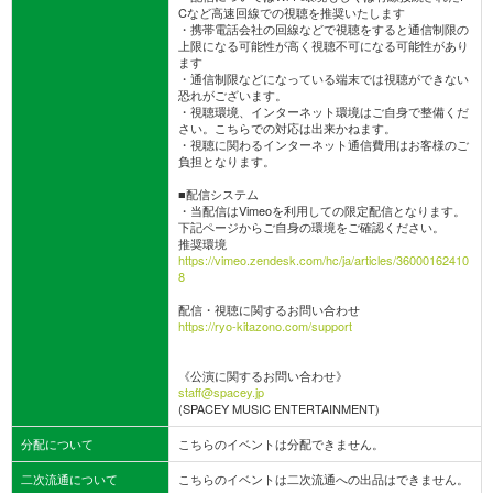
Cなど高速回線での視聴を推奨いたします
・携帯電話会社の回線などで視聴をすると通信制限の
上限になる可能性が高く視聴不可になる可能性があり
ます
・通信制限などになっている端末では視聴ができない
恐れがございます。
・視聴環境、インターネット環境はご自身で整備くだ
さい。こちらでの対応は出来かねます。
・視聴に関わるインターネット通信費用はお客様のご
負担となります。
■配信システム
・当配信はVimeoを利用しての限定配信となります。
下記ページからご自身の環境をご確認ください。
推奨環境
https://vimeo.zendesk.com/hc/ja/articles/36000162410
8
配信・視聴に関するお問い合わせ
https://ryo-kitazono.com/support
《公演に関するお問い合わせ》
staff@spacey.jp
(SPACEY MUSIC ENTERTAINMENT)
分配について
こちらのイベントは分配できません。
二次流通について
こちらのイベントは二次流通への出品はできません。