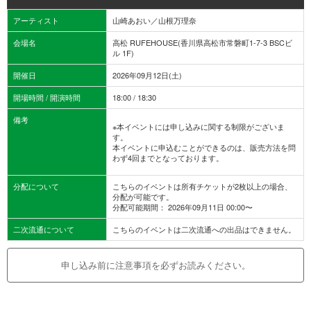
アーティスト
山崎あおい／山根万理奈
会場名
高松 RUFEHOUSE(香川県高松市常磐町1-7-3 BSCビ
ル 1F)
開催日
2026年09月12日(土)
開場時間 / 開演時間
18:00 / 18:30
備考
※本イベントには申し込みに関する制限がございま
す。
本イベントに申込むことができるのは、販売方法を問
わず4回までとなっております。
分配について
こちらのイベントは所有チケットが2枚以上の場合、
分配が可能です。
分配可能期間： 2026年09月11日 00:00〜
二次流通について
こちらのイベントは二次流通への出品はできません。
申し込み前に注意事項を必ずお読みください。