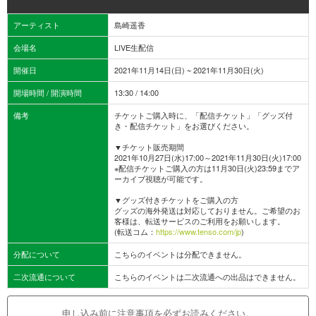
アーティスト
島崎遥香
会場名
LIVE生配信
開催日
2021年11月14日(日) ~ 2021年11月30日(火)
開場時間 / 開演時間
13:30 / 14:00
備考
チケットご購入時に、「配信チケット」「グッズ付
き・配信チケット」をお選びください。
▼チケット販売期間
2021年10月27日(水)17:00～2021年11月30日(火)17:00
※配信チケットご購入の方は11月30日(火)23:59までア
ーカイブ視聴が可能です。
▼グッズ付きチケットをご購入の方
グッズの海外発送は対応しておりません。ご希望のお
客様は、転送サービスのご利用をお願いします。
(転送コム：
https://www.tenso.com/jp
)
分配について
こちらのイベントは分配できません。
二次流通について
こちらのイベントは二次流通への出品はできません。
申し込み前に注意事項を必ずお読みください。