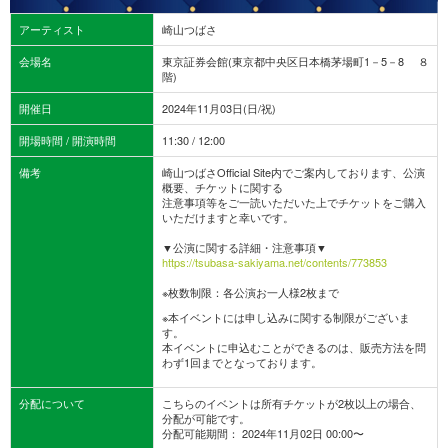
アーティスト
崎山つばさ
会場名
東京証券会館(東京都中央区日本橋茅場町1－5－8 ８
階)
開催日
2024年11月03日(日/祝)
開場時間 / 開演時間
11:30 / 12:00
備考
崎山つばさOfficial Site内でご案内しております、公演
概要、チケットに関する
注意事項等をご一読いただいた上でチケットをご購入
いただけますと幸いです。
▼公演に関する詳細・注意事項▼
https://tsubasa-sakiyama.net/contents/773853
※枚数制限：各公演お一人様2枚まで
※本イベントには申し込みに関する制限がございま
す。
本イベントに申込むことができるのは、販売方法を問
わず1回までとなっております。
分配について
こちらのイベントは所有チケットが2枚以上の場合、
分配が可能です。
分配可能期間： 2024年11月02日 00:00〜