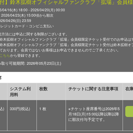
付】鈴木拡樹オフィシャルファンクラブ「拡場」会員様
4/16(木) 18:00 - 2026/04/20(月) 00:00
026/04/23(木) 15:00頃から順次
/04/26(日) 23:59
クレジットカード・コンビニ支払い
売方法には申込に関する制限がございます。
鈴木拡樹オフィシャルファンクラブ「拡場」会員様限定チケット受付でのお申込は
鈴木拡樹オフィシャルファンクラブ「拡場」会員様限定チケット受付は鈴木拡樹オ
ております。会員ではないお客様はお申込できませんのでご了承ください。
こちら
から登録できます。
り可能期間: 2026年05月23日(土)
席
システム利
枚数
チケットに関する注意事項
在
用料
込)
330円(税込)
1 枚
※チケット座席番号は2026年5
月18日(月)15:00以降以降以降
に順次付与予定です。