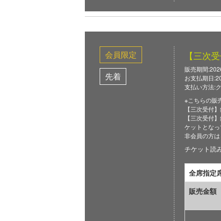
会員限定
【三次受
販売期間:2026/0
先着
お支払期日:2026
支払い方法:
※こちらの販
【三次受付】
【三次受付】
ケットとなっ
非会員の方は
チケット読み取
全席指定
販売金額