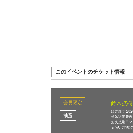
このイベントのチケット情報
会員限定
鈴木拡樹
販売期間:2026/0
抽選
当落結果発表: 2
お支払期日:2026
支払い方法: