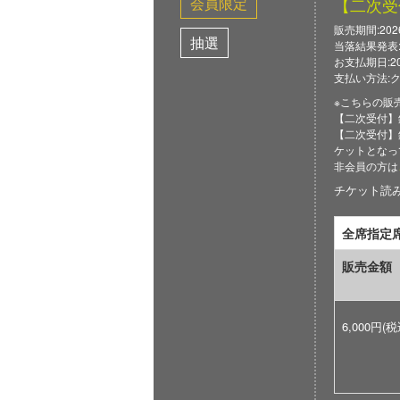
会員限定
【二次受
販売期間:2026/0
抽選
当落結果発表: 2
お支払期日:2026
支払い方法:
※こちらの販
【二次受付】
【二次受付】
ケットとなっ
非会員の方は
チケット読み取
全席指定
販売金額
6,000円(税