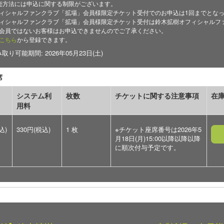
売方法には申込に関する制限がございます。
ィシャルファンクラブ「拡場」会員様限定チケット受付でのお申込は1回までとな
ィシャルファンクラブ「拡場」会員様限定チケット受付は鈴木拡樹オフィシャルフ
会員ではないお客様はお申込できませんのでご了承ください。
こちら
から登録できます。
り可能期間: 2026年05月23日(土)
席
システム利
枚数
チケットに関する注意事項
在
用料
込)
330円(税込)
1 枚
※チケット座席番号は2026年5
月18日(月)15:00以降以降以降
に順次付与予定です。