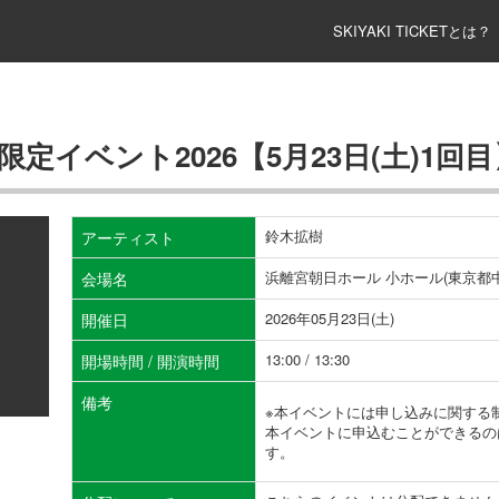
SKIYAKI TICKETとは？
定イベント2026【5月23日(土)1回目
鈴木拡樹
アーティスト
浜離宮朝日ホール 小ホール(東京都中
会場名
2026年05月23日(土)
開催日
13:00 / 13:30
開場時間 / 開演時間
備考
※本イベントには申し込みに関する
本イベントに申込むことができるの
す。