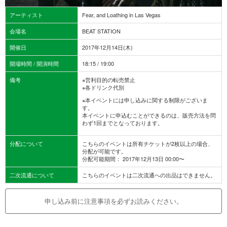
アーティスト
Fear, and Loathing in Las Vegas
会場名
BEAT STATION
開催日
2017年12月14日(木)
開場時間 / 開演時間
18:15 / 19:00
備考
※営利目的の転売禁止
※各ドリンク代別
※本イベントには申し込みに関する制限がございま
す。
本イベントに申込むことができるのは、販売方法を問
わず1回までとなっております。
分配について
こちらのイベントは所有チケットが2枚以上の場合、
分配が可能です。
分配可能期間： 2017年12月13日 00:00〜
二次流通について
こちらのイベントは二次流通への出品はできません。
申し込み前に注意事項を必ずお読みください。