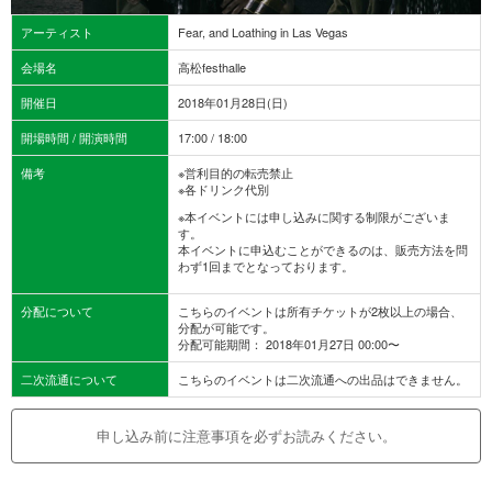
アーティスト
Fear, and Loathing in Las Vegas
会場名
高松festhalle
開催日
2018年01月28日(日)
開場時間 / 開演時間
17:00 / 18:00
備考
※営利目的の転売禁止
※各ドリンク代別
※本イベントには申し込みに関する制限がございま
す。
本イベントに申込むことができるのは、販売方法を問
わず1回までとなっております。
分配について
こちらのイベントは所有チケットが2枚以上の場合、
分配が可能です。
分配可能期間： 2018年01月27日 00:00〜
二次流通について
こちらのイベントは二次流通への出品はできません。
申し込み前に注意事項を必ずお読みください。