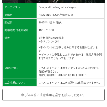
アーティスト
Fear, and Loathing in Las Vegas
会場名
HEAVEN'S ROCK宇都宮VJ-2
開催日
2017年11月14日(火)
開場時間 / 開演時間
18:15 / 19:00
備考
※営利目的の転売禁止
※各ドリンク代別
※本イベントには申し込みに関する制限がございま
す。
本イベントに申込むことができるのは、販売方法を問
わず1回までとなっております。
分配について
こちらのイベントは所有チケットが2枚以上の場合、
分配が可能です。
分配可能期間： 2017年11月13日 00:00〜
二次流通について
こちらのイベントは二次流通への出品はできません。
申し込み前に注意事項を必ずお読みください。