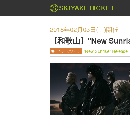
2018年02月03日(土)開催
【和歌山】"New Sunrise"
"New Sunrise" Release 
イベントグループ