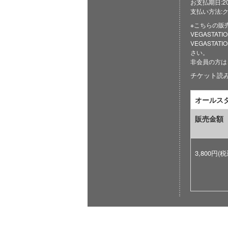
お支払期日:2017
支払い方法:
※こちらの販
VEGASTA
VEGAST
さい。
非会員の方は
チケット読み取
オールス
販売金額
3,800円(税