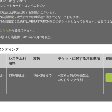
/10/01(日) 23:59
クレジットカード・コンビニ支払い
売方法には申込に関する制限がございます。
TION会員限定２次先行でのお申込は1回までとなっております。
ATION会員限定２次先行はVEGASTATION限定のチケットとなっております。会員
こちら
から登録できます。
り可能期間: 2018年02月03日(土)
タンディング
システム利
枚数
チケットに関する注意事項
在
用料
込)
330円(税込)
1枚~2枚まで
※営利目的の転売禁止
※各ドリンク代別