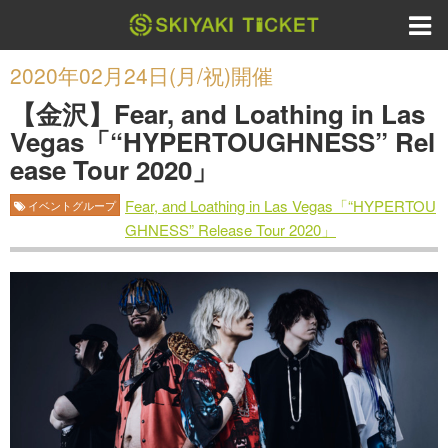
2020年02月24日(月/祝)開催
【金沢】Fear, and Loathing in Las
Vegas「“HYPERTOUGHNESS” Rel
ease Tour 2020」
Fear, and Loathing in Las Vegas「“HYPERTOU
イベントグループ
GHNESS” Release Tour 2020」