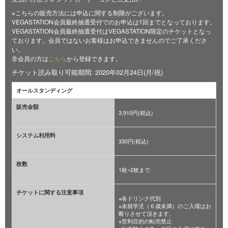
※こちらの販売方法には申込に関する制限がございます。
VEGASTATION会員最終抽選受付でのお申込は1回までとなっております。
VEGASTATION会員最終抽選受付はVEGASTATION限定のチケットとなっ
ております。会員ではないお客様はお申込できませんのでご了承くださ
い。
非会員の方は
こちら
から登録できます。
チケット読み取り可能期間: 2020年02月24日(月/祝)
オールスタンディング
販売金額
3,910円(税込)
システム利用料
330円(税込)
枚数
1枚~2枚まで
チケットに関する注意事項
※各ドリンク代別
※未就学児（６歳未満）のご入場はお
断りさせて頂きます。
※営利目的の転売禁止