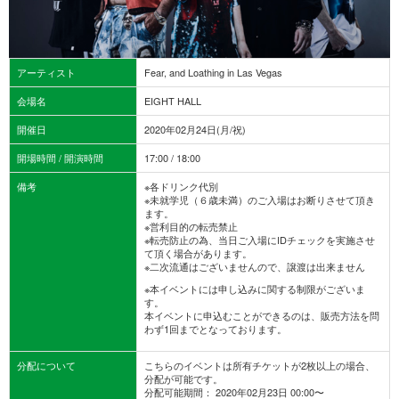
アーティスト
Fear, and Loathing in Las Vegas
会場名
EIGHT HALL
開催日
2020年02月24日(月/祝)
開場時間 / 開演時間
17:00 / 18:00
備考
※各ドリンク代別
※未就学児（６歳未満）のご入場はお断りさせて頂き
ます。
※営利目的の転売禁止
※転売防止の為、当日ご入場にIDチェックを実施させ
て頂く場合があります。
※二次流通はございませんので、譲渡は出来ません
※本イベントには申し込みに関する制限がございま
す。
本イベントに申込むことができるのは、販売方法を問
わず1回までとなっております。
分配について
こちらのイベントは所有チケットが2枚以上の場合、
分配が可能です。
分配可能期間： 2020年02月23日 00:00〜