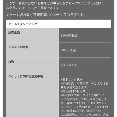
ります。会員ではないお客様はお申込できませんのでご了承ください。
非会員の方は
こちら
から登録できます。
チケット読み取り可能期間: 2020年02月24日(月/祝)
オールスタンディング
販売金額
3,910円(税込)
システム利用料
330円(税込)
枚数
1枚~2枚まで
チケットに関する注意事項
※各ドリンク代別
※未就学児（６歳未満）のご入場はお
断りさせて頂きます。
※営利目的の転売禁止
※転売防止の為、当日ご入場にIDチェ
ックを実施させて頂く場合がありま
す。詳細につきましては後日オフィ
シャルHPにて告知させて頂きますの
でご来場前に必ずご確認下さい
※二次流通はございませんので、譲渡