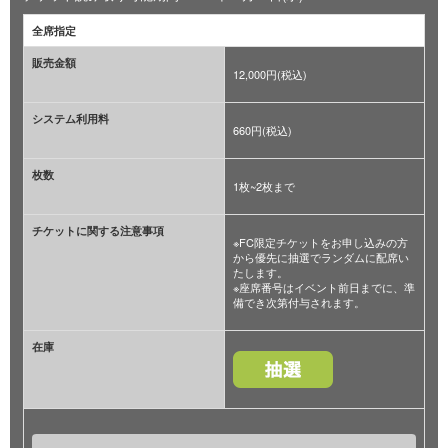
全席指定
販売金額
12,000円(税込)
システム利用料
660円(税込)
枚数
1枚~2枚まで
チケットに関する注意事項
※FC限定チケットをお申し込みの方
から優先に抽選でランダムに配席い
たします。
※座席番号はイベント前日までに、準
備でき次第付与されます。
在庫