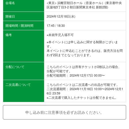
会場名
<東京> 浜離宮朝日ホール（音楽ホール）(東京都中央
区築地5丁目3-2 朝日新聞東京本社 新館2階)
開催日
2024年12月18日(水)
開場時間 / 開演時間
17:45 / 18:30
備考
※未就学児入場不可
※本イベントには申し込みに関する制限がございま
す。
本イベントに申込むことができるのは、販売方法を問
わず2回までとなっております。
分配について
こちらのイベントは所有チケットが2枚以上の場合、
分配が可能です。
分配可能期間： 2024年12月17日 00:00〜
二次流通について
こちらのイベントは二次流通への出品が可能です。
二次流通期間： 2024年11月18日 10:00〜2024年12月1
6日 23:59
※二次流通で購入したチケットは分配できません。
申し込み前に注意事項を必ずお読みください。