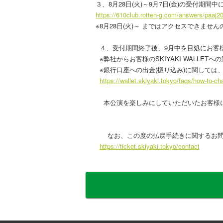
３、8月28日(火)～9月7日(金)の受付
https://610club.rotten-g.com/answers/paa
※8月28日(火)～ まではアクセスできま
４、受付期間終了後、9月中を目処にお客様の
※弊社からお客様のSKIYAKI WALLE
※銀行口座への出金(振り込み)に関しては
https://wallet.skiyaki.tokyo/faqs/how-to-ch
本公演を楽しみにしていただいたお客様に
なお、この度の払戻手続きに関するお問
https://ticket.skiyaki.tokyo/contact