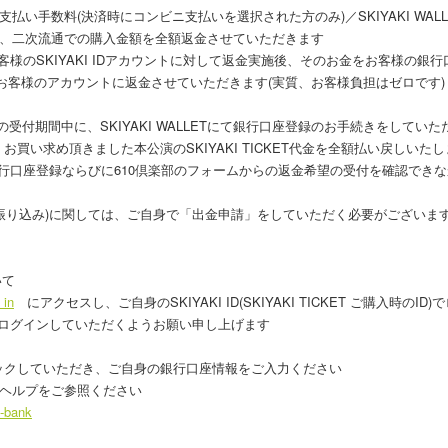
い手数料(決済時にコンビニ支払いを選択された方のみ)／SKIYAKI WAL
は、二次流通での購入金額を全額返金させていただきます
、お客様のSKIYAKI IDアカウントに対して返金実施後、そのお金をお客様の銀
お客様のアカウントに返金させていただきます(実質、お客様負担はゼロです)
金)の受付期間中に、SKIYAKI WALLETにて銀行口座登録のお手続きをして
買い求め頂きました本公演のSKIYAKI TICKET代金を全額払い戻しいた
Tでの銀行口座登録ならびに610倶楽部のフォームからの返金希望の受付を確認で
への出金(振り込み)に関しては、ご自身で「出金申請」をしていただく必要がござ
いて
_in
にアクセスし、ご自身のSKIYAKI ID(SKIYAKI TICKET ご購入時のI
時のIDでログインしていただくようお願い申し上げます
ックしていただき、ご自身の銀行口座情報をご入力ください
のヘルプをご参照ください
t-bank