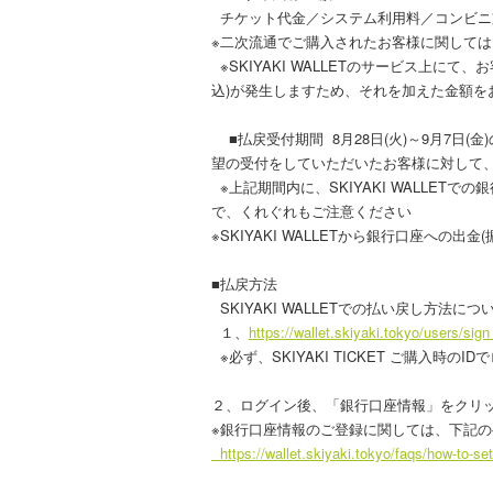
チケット代金／システム利用料／コンビニ支払
※二次流通でご購入されたお客様に関して
※SKIYAKI WALLETのサービス上にて
込)が発生しますため、それを加えた金額を
■払戻受付期間 8月28日(火)～9月7日(
望の受付をしていただいたお客様に対して、お
※上記期間内に、SKIYAKI WALLE
で、くれぐれもご注意ください
※SKIYAKI WALLETから銀行口座
■払戻方法
SKIYAKI WALLETでの払い戻し方法につ
１、
https://wallet.skiyaki.tokyo/users/sign
※必ず、SKIYAKI TICKET ご購入
２、ログイン後、「銀行口座情報」をクリ
※銀行口座情報のご登録に関しては、下記
https://wallet.skiyaki.tokyo/faqs/how-to-se