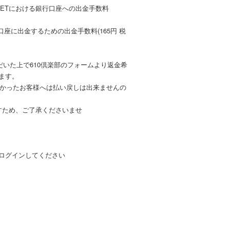
LETにおける銀行口座への出金手数料
行口座に出金するための出金手数料(165円 税
いただいた上で610倶楽部のフォームより返金希
します。
きなかったお客様へは払い戻しは出来ませんの
いますため、ご了承くださいませ
D)でログインしてください