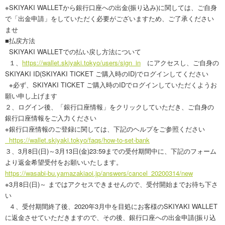
※SKIYAKI WALLETから銀行口座への出金(振り込み)に関しては、ご自身
で「出金申請」をしていただく必要がございますため、ご了承ください
ませ
■払戻方法
SKIYAKI WALLETでの払い戻し方法について
１、
https://wallet.skiyaki.tokyo/users/sign_in
にアクセスし、ご自身の
SKIYAKI ID(SKIYAKI TICKET ご購入時のID)でログインしてください
※必ず、SKIYAKI TICKET ご購入時のIDでログインしていただくようお
願い申し上げます
２、ログイン後、「銀行口座情報」をクリックしていただき、ご自身の
銀行口座情報をご入力ください
※銀行口座情報のご登録に関しては、下記のヘルプをご参照ください
https://wallet.skiyaki.tokyo/faqs/how-to-set-bank
３、3月8日(日)～3月13日(金)23:59までの受付期間中に、下記のフォーム
より返金希望受付をお願いいたします。
https://wasabi-bu.yamazakiaoi.jp/answers/cancel_20200314/new
※3月8日(日)～ まではアクセスできませんので、受付開始までお待ち下さ
い
４、受付期間終了後、2020年3月中を目処にお客様のSKIYAKI WALLET
に返金させていただきますので、その後、銀行口座への出金申請(振り込