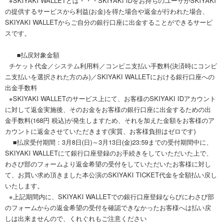
※SKIYAKI WALLETとは・・・SKIYAKI IDをお持ちのユーザがSKIYAKI
の提供するサービスから利益(お金)を得た場合や返金が行われた場合、
SKIYAKI WALLETからご自分の銀行口座に出金することができるサービ
スです。
■払戻対象金額
チケット代金／システム利用料／コンビニ支払い手数料(決済時にコンビ
ニ支払いを選択された方のみ)／SKIYAKI WALLETにおける銀行口座への
出金手数料
※SKIYAKI WALLETのサービス上にて、お客様のSKIYAKI IDアカウント
に対して返金実施後、そのお金をお客様の銀行口座に出金するための出
金手数料(168円 税込)が発生しますため、それを加えた金額をお客様のア
カウントに返金させていただきます(実質、お客様負担はゼロです)
■払戻受付期間：3月8日(日)～3月13日(金)23:59までの受付期間中に、
SKIYAKI WALLETにて銀行口座登録のお手続きをしていただいた上で、
わさび部のフォームより返金希望の受付をしていただいたお客様に対し
て、お買い求め頂きました本公演のSKIYAKI TICKET代金を全額払い戻し
いたします。
※上記期間内に、SKIYAKI WALLETでの銀行口座登録ならびにわさび部
のフォームからの返金希望の受付を確認できなかったお客様へは払い戻
しは出来ませんので、くれぐれもご注意ください