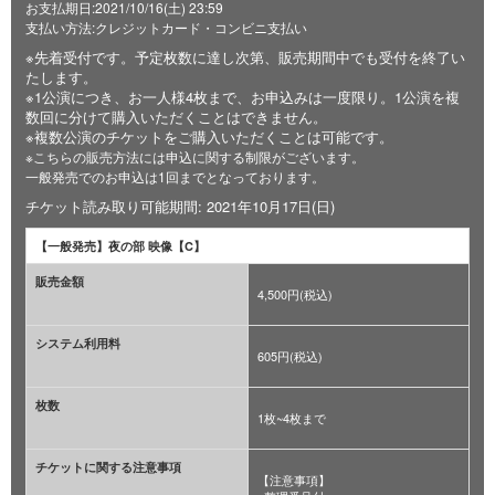
お支払期日:2021/10/16(土) 23:59
支払い方法:クレジットカード・コンビニ支払い
※先着受付です。予定枚数に達し次第、販売期間中でも受付を終了い
たします。
※1公演につき、お一人様4枚まで、お申込みは一度限り。1公演を複
数回に分けて購入いただくことはできません。
※複数公演のチケットをご購入いただくことは可能です。
※こちらの販売方法には申込に関する制限がございます。
一般発売でのお申込は1回までとなっております。
チケット読み取り可能期間: 2021年10月17日(日)
【一般発売】夜の部 映像【C】
販売金額
4,500円(税込)
システム利用料
605円(税込)
枚数
1枚~4枚まで
チケットに関する注意事項
【注意事項】