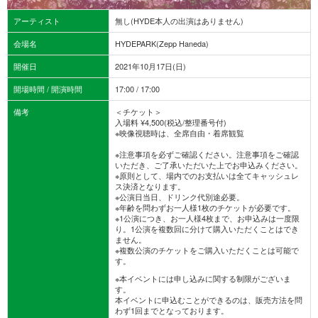
アーティスト
無し(HYDE本人の出演はありません)
会場名
HYDEPARK(Zepp Haneda)
開催日
2021年10月17日(日)
開場時間 / 開演時間
17:00 / 17:00
備考
＜チケット＞
入場料 ¥4,500(税込/整理番号付)
※映像視聴時は、全席自由・着席観覧
※注意事項を必ずご確認ください。注意事項をご確認
いただき、ご了承いただいた上でお申込みください。
※原則として、場内でのお支払いは全てキャッシュレ
ス決済となります。
※公演日当日、ドリンク代別途必要。
※年齢を問わずお一人様1枚のチケットが必要です。
※1公演につき、お一人様4枚まで、お申込みは一度限
り。1公演を複数回に分けて購入いただくことはでき
ません。
※複数公演のチケットをご購入いただくことは可能で
す。
※本イベントには申し込みに関する制限がございま
す。
本イベントに申込むことができるのは、販売方法を問
わず1回までとなっております。