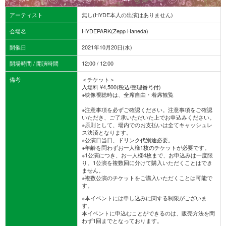
アーティスト
無し(HYDE本人の出演はありません)
会場名
HYDEPARK(Zepp Haneda)
開催日
2021年10月20日(水)
開場時間 / 開演時間
12:00 / 12:00
備考
＜チケット＞
入場料 ¥4,500(税込/整理番号付)
※映像視聴時は、全席自由・着席観覧
※注意事項を必ずご確認ください。注意事項をご確認
いただき、ご了承いただいた上でお申込みください。
※原則として、場内でのお支払いは全てキャッシュレ
ス決済となります。
※公演日当日、ドリンク代別途必要。
※年齢を問わずお一人様1枚のチケットが必要です。
※1公演につき、お一人様4枚まで、お申込みは一度限
り。1公演を複数回に分けて購入いただくことはでき
ません。
※複数公演のチケットをご購入いただくことは可能で
す。
※本イベントには申し込みに関する制限がございま
す。
本イベントに申込むことができるのは、販売方法を問
わず1回までとなっております。