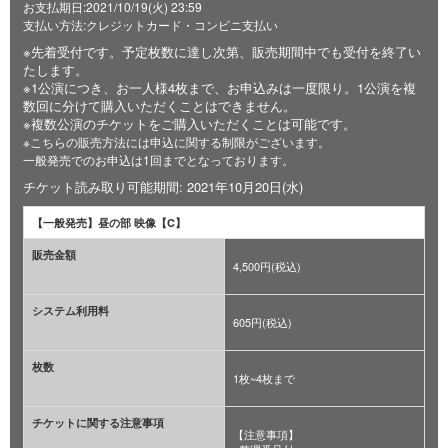
お支払期日:2021/10/19(火) 23:59
支払い方法:クレジットカード・コンビニ支払い
※先着受付です。予定枚数に達し次第、販売期間中でも受付を終了い
たします。
※1公演につき、お一人様4枚まで、お申込みは一度限り。1公演を複
数回に分けて購入いただくことはできません。
※複数公演のチケットをご購入いただくことは可能です。
※こちらの販売方法には申込に関する制限がございます。
一般発売でのお申込は1回までとなっております。
チケット読み取り可能期間: 2021年10月20日(水)
【一般発売】昼の部 映像【C】
販売金額
4,500円(税込)
システム利用料
605円(税込)
枚数
1枚~4枚まで
チケットに関する注意事項
【注意事項】