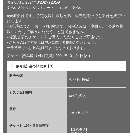
お支払期日:2021/10/20(水) 23:59
支払い方法:クレジットカード・コンビニ支払い
※先着受付です。予定枚数に達し次第、販売期間中でも受付を終了い
たします。
※1公演につき、お一人様4枚まで、お申込みは一度限り。1公演を複
数回に分けて購入いただくことはできません。
※複数公演のチケットをご購入いただくことは可能です。
※こちらの販売方法には申込に関する制限がございます。
一般発売でのお申込は1回までとなっております。
チケット読み取り可能期間: 2021年10月21日(木)
【一般発売】昼の部 映像【B】
販売金額
4,500円(税込)
システム利用料
605円(税込)
枚数
1枚~4枚まで
チケットに関する注意事項
【注意事項】