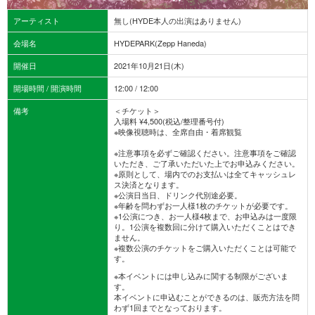
アーティスト
無し(HYDE本人の出演はありません)
会場名
HYDEPARK(Zepp Haneda)
開催日
2021年10月21日(木)
開場時間 / 開演時間
12:00 / 12:00
備考
＜チケット＞
入場料 ¥4,500(税込/整理番号付)
※映像視聴時は、全席自由・着席観覧
※注意事項を必ずご確認ください。注意事項をご確認
いただき、ご了承いただいた上でお申込みください。
※原則として、場内でのお支払いは全てキャッシュレ
ス決済となります。
※公演日当日、ドリンク代別途必要。
※年齢を問わずお一人様1枚のチケットが必要です。
※1公演につき、お一人様4枚まで、お申込みは一度限
り。1公演を複数回に分けて購入いただくことはでき
ません。
※複数公演のチケットをご購入いただくことは可能で
す。
※本イベントには申し込みに関する制限がございま
す。
本イベントに申込むことができるのは、販売方法を問
わず1回までとなっております。