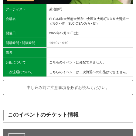
アーティスト
菊池修司
会場名
SLC本町(大阪府大阪市中央区久太郎町3-3-5 大晉第一
ビル3・4F SLC OSAKA A・B))
開催日
2022年12月03日(土)
開場時間 / 開演時間
14:10 / 14:10
備考
分配について
こちらのイベントは分配できません。
二次流通について
こちらのイベントは二次流通への出品はできません。
申し込み前に注意事項を必ずお読みください。
このイベントのチケット情報