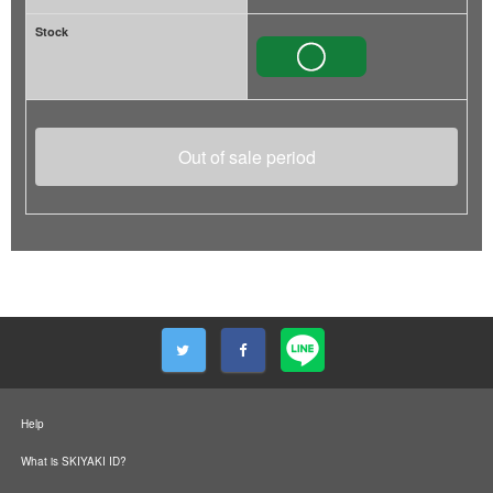
Stock
Out of sale period
Help
What is SKIYAKI ID?