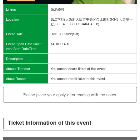
Lineup
菊池修司
Location
SLC本町(大阪府大阪市中央区久太郎町3-3-5 大晉第一
ビル3・4F SLC OSAKA A・B))
Event Date
Dec. 03, 2022(Sat)
Event Open DateTime / E
14:10 / 14:10
vent Start DateTime
Description
Abount Transfer
You cannot share ticket of this event.
About Resale
You cannot resell ticket of this event.
Please place your apply after reading with the notes.
Ticket Information of this event