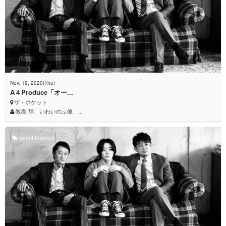
Nov. 19, 2020(Thu)
A４Produce「オー...
ザ・ポケット
牧島 輝、いわいのふ健、...
Event finished