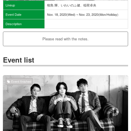
Lineup
牧島 輝、いわいのふ健、稲荷卓央
Event Date
Nov. 18, 2020(Wed) ~ Nov. 23, 2020(Mon/Holiday)
Description
Please read with the notes.
Event list
Event finished