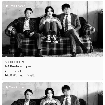
Event finished
Nov. 20, 2020(Fri)
A４Produce「オー...
ザ・ポケット
牧島 輝、いわいのふ健、...
Event finished