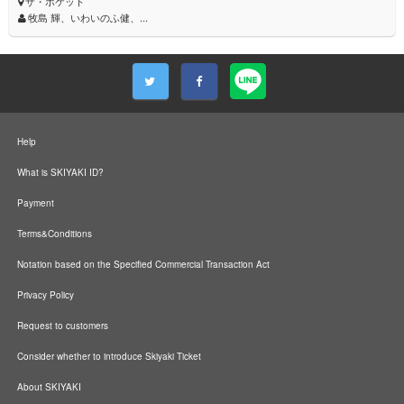
ザ・ポケット
牧島 輝、いわいのふ健、...
Help
What is SKIYAKI ID?
Payment
Terms&Conditions
Notation based on the Specified Commercial Transaction Act
Privacy Policy
Request to customers
Consider whether to introduce Skiyaki Ticket
About SKIYAKI