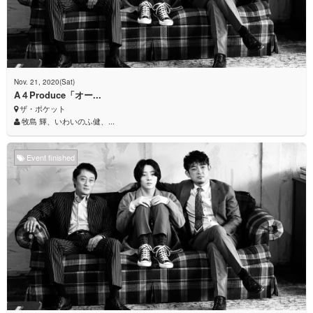
Nov. 21, 2020(Sat)
A４Produce「オー...
ザ・ポケット
牧島 輝、いわいのふ健、...
Event finished