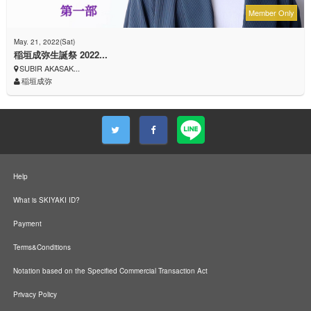
Member Only
May. 21, 2022(Sat)
稲垣成弥生誕祭 2022...
SUBIR AKASAK...
稲垣成弥
Help
What is SKIYAKI ID?
Payment
Terms&Conditions
Notation based on the Specified Commercial Transaction Act
Privacy Policy