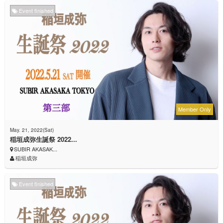
Event finished
Member Only
May. 21, 2022(Sat)
稲垣成弥生誕祭 2022...
SUBIR AKASAK...
稲垣成弥
Event finished