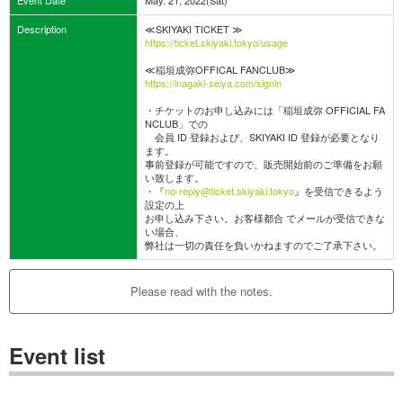
Description
≪SKIYAKI TICKET ≫
https://ticket.skiyaki.tokyo/usage
≪稲垣成弥OFFICAL FANCLUB≫
https://inagaki-seiya.com/signin
・チケットのお申し込みには「稲垣成弥 OFFICIAL FA
NCLUB」での
会員 ID 登録および、SKIYAKI ID 登録が必要となり
ます。
事前登録が可能ですので、販売開始前のご準備をお願
い致します。
・『
no-reply@ticket.skiyaki.tokyo
』を受信できるよう
設定の上
お申し込み下さい。お客様都合 でメールが受信できな
い場合、
弊社は一切の責任を負いかねますのでご了承下さい。
Please read with the notes.
Event list