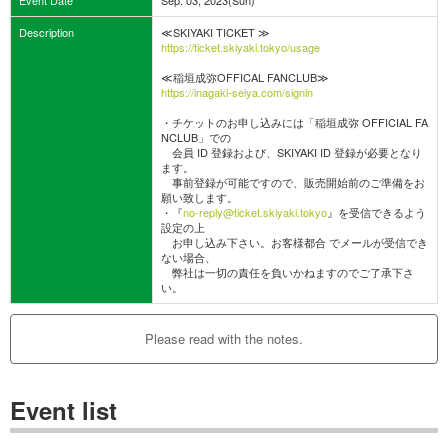
Description
≪SKIYAKI TICKET ≫
https://ticket.skiyaki.tokyo/usage
≪稲垣成弥OFFICAL FANCLUB≫
https://inagaki-seiya.com/signin
・チケットのお申し込みには「稲垣成弥 OFFICIAL FA
NCLUB」での
会員 ID 登録および、SKIYAKI ID 登録が必要となり
ます。
事前登録が可能ですので、販売開始前のご準備をお
願い致します。
・『
no-reply@ticket.skiyaki.tokyo
』を受信できるよう
設定の上
お申し込み下さい。お客様都合 でメールが受信でき
ない場合、
弊社は一切の責任を負いかねますのでご了承下さ
い。
Please read with the notes.
Event list