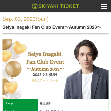
Sep. 03, 2023(Sun)
Seiya Inagaki Fan Club Event〜Autumn 2023〜
Lineup
稲垣成弥
Event Date
Sep. 03, 2023(Sun)