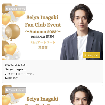
Event finished
Ordinary Sale
Sep. 03, 2023(Sun)
Seiya Inagak...
R’sアートコート(労音...
稲垣成弥
Event finished