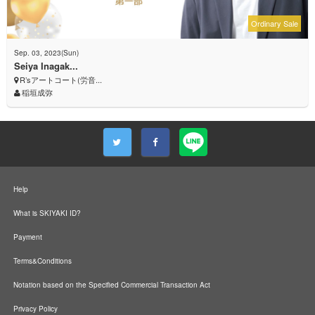
Ordinary Sale
Sep. 03, 2023(Sun)
Seiya Inagak...
R’sアートコート(労音...
稲垣成弥
Help
What is SKIYAKI ID?
Payment
Terms&Conditions
Notation based on the Specified Commercial Transaction Act
Privacy Policy