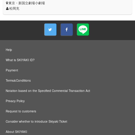
東京・新国立劇場小劇場
松岡充
Help
What is SKIYAKI ID?
Payment
Terms&Conditions
Notation based on the Specified Commercial Transaction Act
Privacy Policy
Request to customers
Consider whether to introduce Skiyaki Ticket
About SKIYAKI