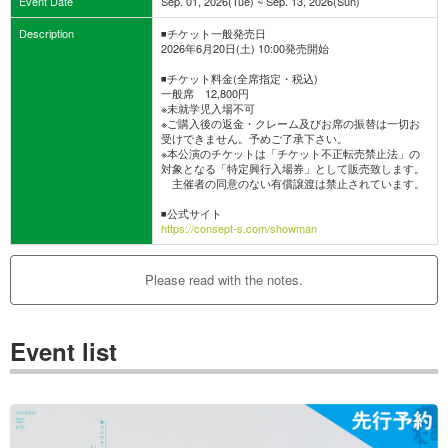
Event Date
Sep. 01, 2026(Tue) ~ Sep. 13, 2026(Sun)
Description
◾️チケット一般発売日
2026年6月20日(土) 10:00発売開始
◾️チケット料金(全席指定・税込)
一般席 12,800円
※未就学児⼊場不可
※ご購入後の返金・クレーム及びお席の振替は一切お
受けできません。予めご了承下さい。
※本公演のチケットは「チケット不正転売禁止法」の
対象となる「特定興行入場券」として販売致します。
主催者の同意のない有償譲渡は禁止されています。
◾️公式サイト
https://consept-s.com/showman
Please read with the notes.
Event list