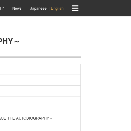
T?
News
Japanese
English
APHY～
～TRACE THE AUTOBIOGRAPHY～