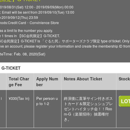
2019/08/31(Sat) 12:00 - 2019/09/09(Mon) 00:00
t: Email will be sent from 2019/09/10(Tue) 13:00
:2019/09/12(Thu) 23:59
ods:Credit Card・Convinience Store
as a limit to the number you apply.
ly 1 times in 【SC会民限定】G-TICKET.
 【SC会民限定】G-TICKET is 「ぐるた民」サポーターズクラブ限定 type of ticket. Only register
have an account, please register your information and create the membership ID fro
teTime: Feb. 08, 2020(Sat)
 G-TICKET
Total Char
Apply Num
Notes About Ticket
Stock
ge Fee
ber
 i
¥330(Tax in)
Per person u
終演後に直筆サイン付きポス
p to 1-2
トカード＆限定シュシュプレ
ゼントハイタッチ会！！Roo
m-G（楽屋招待）抽選権付
き。