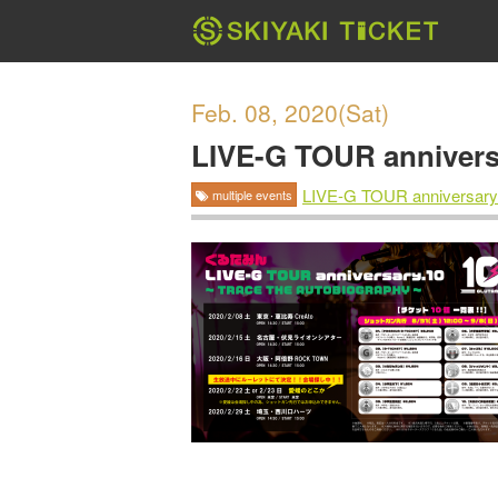
Feb. 08, 2020(Sat)
LIVE-G TOUR annive
LIVE-G TOUR anniversary
multiple events