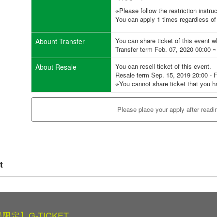
※Please follow the restriction instru
You can apply 1 times regardless of 
You can share ticket of this event 
Abount Transfer
Transfer term Feb. 07, 2020 00:00 ~
You can resell ticket of this event.
About Resale
Resale term Sep. 15, 2019 20:00 - 
※You cannot share ticket that you h
Please place your apply after readi
t
限定】G-TICKET