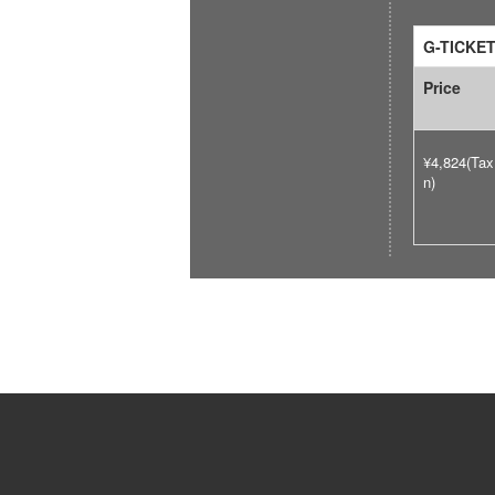
G-TICKE
Price
¥4,824(Tax
n)