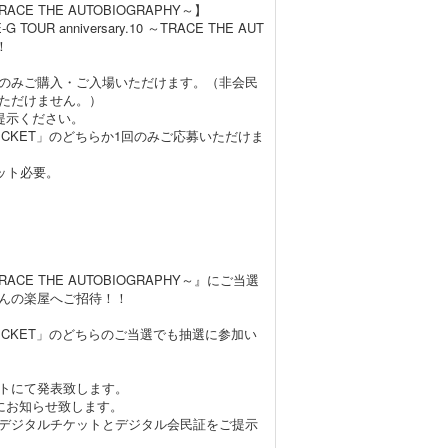
 ～TRACE THE AUTOBIOGRAPHY～】
UR anniversary.10 ～TRACE THE AUT
！
のみご購入・ご入場いただけます。（非会民
ただけません。）
提示ください。
G-TICKET」のどちらか1回のみご応募いただけま
ット必要。
10 ～TRACE THE AUTOBIOGRAPHY～』にご当選
んの楽屋へご招待！！
G-TICKET」のどちらのご当選でも抽選に参加い
イトにて発表致します。
にお知らせ致します。
デジタルチケットとデジタル会民証をご提示