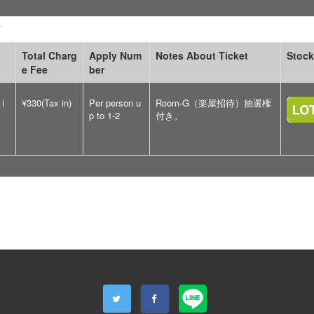
T
Total Charg
Apply Num
Notes About Ticket
Stock
e Fee
ber
 i
¥330(Tax in)
Per person u
Room-G（楽屋招待）抽選権
p to 1-2
付き。