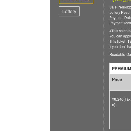
Sale Period:
Lottery
Lottery Resul
Payment Date
Payment Meth
※This sales h
You can app
This ticket
If you don't 
Readable Da
PREMIUM
Price
¥8,240(Tax
n)