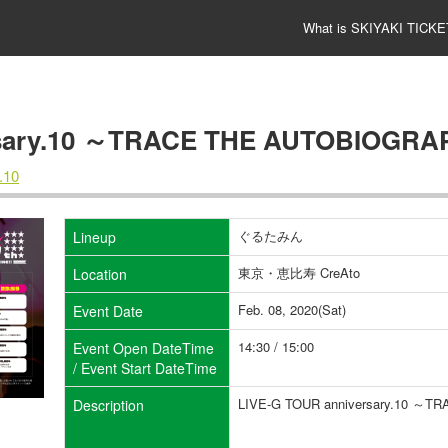
What is SKIYAKI TICKE
rsary.10 ～TRACE THE AUTOBIOGR
.10
ぐるたみん
Lineup
東京・恵比寿 CreAto
Location
Feb. 08, 2020(Sat)
Event Date
14:30 / 15:00
Event Open DateTime
/ Event Start DateTime
LIVE-G TOUR anniversary.10 
Description