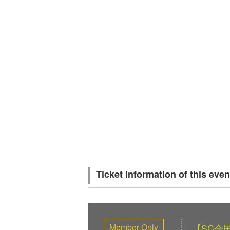
Ticket Information of this even
Member Only
【SC会民