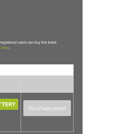
ed users can buy this ticket.
m
Here
.
Out of sale period