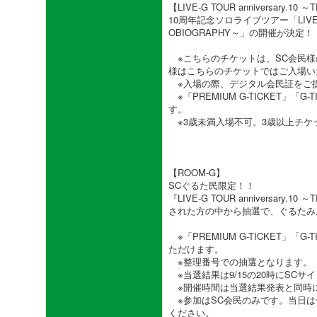
【LIVE-G TOUR anniversary.10
10周年記念ソロライブツアー「LIVE-G TO
OBIOGRAPHY～」の開催が決定！
※こちらのチケットは、SC会民様
様はこちらのチケットではご入場い
※入場の際、デジタル会民証をご
※「PREMIUM G-TICKET」「
す。
※3歳未満入場不可。3歳以上チケ
【ROOM-G】
SCぐるた民限定！！
『LIVE-G TOUR anniversary.
された方の中から抽選で、ぐるたみ
※「PREMIUM G-TICKET」「
ただけます。
※整理番号での抽選となります。
※当選結果は9/15の20時にSCサ
※開催時間は当選結果発表と同時
※参加はSC会民のみです。当日は
ください。