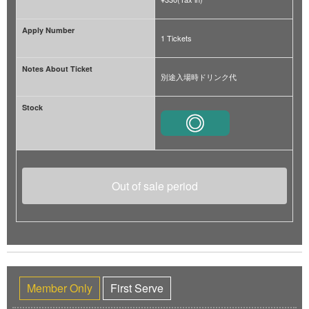
Apply Number
1 Tickets
Notes About Ticket
別途入場時ドリンク代
Stock
Out of sale period
Member Only
First Serve