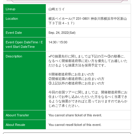
Lineup
山崎エリイ
Location
横浜ベイホール(〒231-0801 神奈川県横浜市中区新山
下３丁目４−１７)
Event Date
Sep. 24, 2022(Sat)
Event Open DateTime / E
14:30 / 15:00
vent Start DateTime
Description
※FC抽選先行に関しましては下記の①〜③の順番に、
なるべく開催都道府県に近い方を優先してお越しいた
だけるような抽選方法を採用予定です。
①開催都道府県にお住まいの方
②開催近隣の都道府県にお住まいの方
③上記以外の都道府県にお住まいの方
今回の全国ツアーに関しましては、開催都道府県にお
住まいでお申し込みいただいた方をなるべく当選でき
るような抽選ができればと思っておりますのであらか
じめご了承ください。
Abount Transfer
You cannot share ticket of this event.
About Resale
You cannot resell ticket of this event.