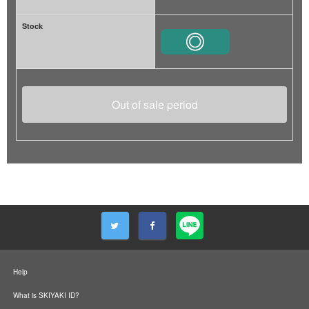
Stock
Out of sale period
Help
What is SKIYAKI ID?