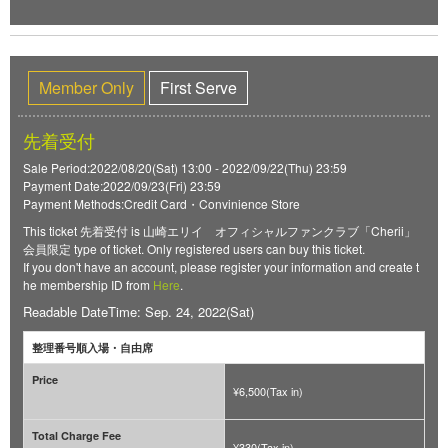
Member Only
First Serve
先着受付
Sale Period:2022/08/20(Sat) 13:00 - 2022/09/22(Thu) 23:59
Payment Date:2022/09/23(Fri) 23:59
Payment Methods:Credit Card・Convinience Store
This ticket 先着受付 is 山崎エリイ オフィシャルファンクラブ「Cherii」
会員限定 type of ticket. Only registered users can buy this ticket.
If you don't have an account, please register your information and create t
he membership ID from
Here
.
Readable DateTime: Sep. 24, 2022(Sat)
整理番号順入場・自由席
Price
¥6,500(Tax in)
Total Charge Fee
¥330(Tax in)