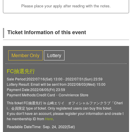
Please place your apply after reading with the notes.
Ticket Information of this event
Member Only
Lottery
FC抽選先行
Sale Period:2022/07/16(Sat) 13:00 - 2022/07/31(Sun) 23:59
Lottery Result: Email will be sent from 2022/08/03(Wed) 15:00
Payment Date:2022/08/05(Fri) 23:59
Payment Methods:Credit Card・Convinience Store
This ticket FC抽選先行 is 山崎エリイ オフィシャルファンクラブ「Cheri
i」会員限定 type of ticket. Only registered users can buy this ticket.
If you don't have an account, please register your information and create t
he membership ID from
Here
.
Readable DateTime: Sep. 24, 2022(Sat)