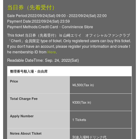
当日券（先着受付）
Sale Period:2022/09/24(Sat) 09:00 - 2022/09/24(Sat) 22:00
Payment Date:2022/09/24(Sat) 23:59
Payment Methods:Credit Card・Convinience Store
This ticket 当日券（先着受付） is 山崎エリイ オフィシャルファンクラブ
「Cherii」会員限定 type of ticket. Only registered users can buy this ticket.
If you don't have an account, please register your information and create t
he membership ID from
Here
.
Readable DateTime: Sep. 24, 2022(Sat)
整理番号順入場・自由席
Price
¥6,500(Tax in)
Total Charge Fee
¥330(Tax in)
Apply Number
1 Tickets
Notes About Ticket
別途入場時ドリンク代