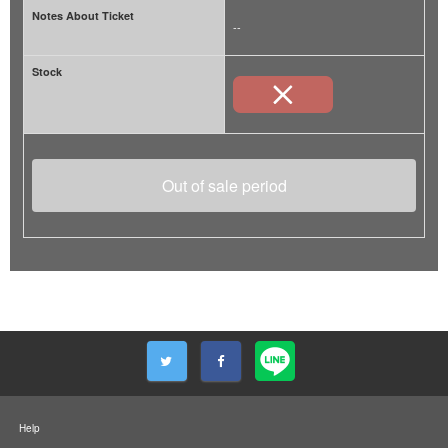
Notes About Ticket
--
Stock
Out of sale period
Help