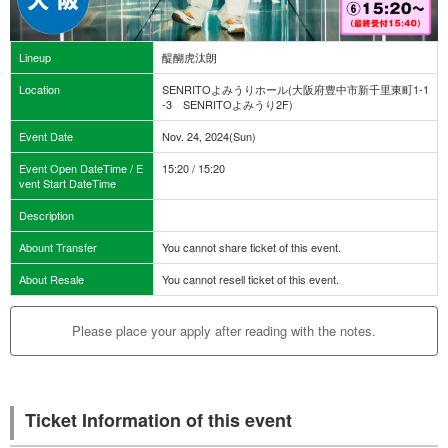
Lineup
醍醐虎汰朗
Location
SENRITOよみうりホール(大阪府豊中市新千里東町1-1
-3 SENRITOよみうり2F)
Event Date
Nov. 24, 2024(Sun)
Event Open DateTime / E
15:20 / 15:20
vent Start DateTime
Description
Abount Transfer
You cannot share ticket of this event.
About Resale
You cannot resell ticket of this event.
Please place your apply after reading with the notes.
Ticket Information of this event