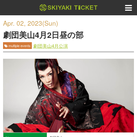
Apr. 02, 2023(Sun)
劇団美山4月2日昼の部
劇団美山4月公演
multiple events