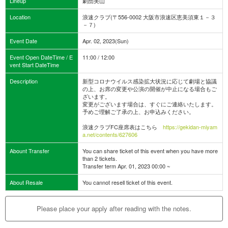
Lineup
劇団美山
Location
浪速クラブ(〒556-0002 大阪市浪速区恵美須東１－３
－７)
Event Date
Apr. 02, 2023(Sun)
Event Open DateTime / E
11:00 / 12:00
vent Start DateTime
Description
新型コロナウイルス感染拡大状況に応じて劇場と協議
の上、お席の変更や公演の開催が中止になる場合もご
ざいます。
変更がございます場合は、すぐにご連絡いたします。
予めご理解ご了承の上、お申込みください。
浪速クラブFC座席表はこちら
https://gekidan-miyam
a.net/contents/627606
Abount Transfer
You can share ticket of this event when you have more
than 2 tickets.
Transfer term Apr. 01, 2023 00:00 ~
About Resale
You cannot resell ticket of this event.
Please place your apply after reading with the notes.