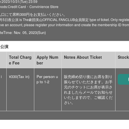
:2023/10/31(Tue) 23:59
ods:Credit Card・Convinience Store
口にて席料300円をお支払いください。
11月5日夜公演 is The劇団美山OFFICIAL FANCLUB会員限定 type of ticket. Only registered 
have an account, please register your information and create the membership ID fro
teTime: Nov. 05, 2023(Sun)
夜公演
Total Charg
Apply Num
Notes About Ticket
Stock
e Fee
ber
 i
¥330(Tax in)
Per person u
販売締め切り後にお席を割り
p to 1-2
振らせていただきます。お手
元のチケットにお席が表示さ
れましたらメールでお知らせ
いたしますので、ご確認くだ
さい。