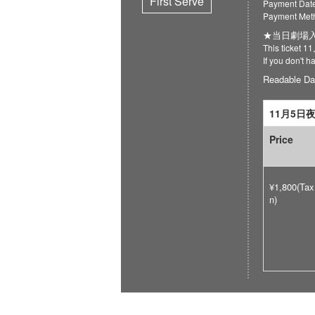
First Serve
Payment Date
Payment Meth
★当日劇場入
This ticket 
If you don't 
Readable Da
11月5日
Price
¥1,800(Tax
n)