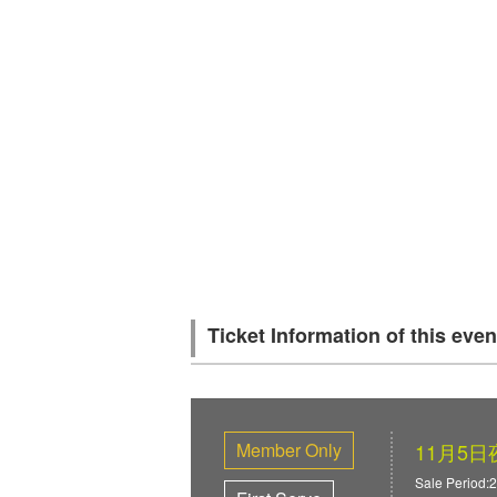
Ticket Information of this even
Member Only
11月5
Sale Period: