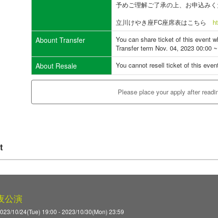
予めご理解ご了承の上、お申込みく
立川けやき座FC座席表はこちら
h
You can share ticket of this event 
Abount Transfer
Transfer term Nov. 04, 2023 00:00 ~
You cannot resell ticket of this even
About Resale
Please place your apply after readi
t
日夜公演
2023/10/24(Tue) 19:00 - 2023/10/30(Mon) 23:59