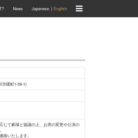
T?
News
Japanese
English
市曙町1-36-1)
応じて劇場と協議の上、お席の変更や公演の
。
連絡いたします。