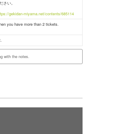
ださい。
ttps://gekidan-miyama.net/contents/685114
when you have more than 2 tickets.
t.
ng with the notes.