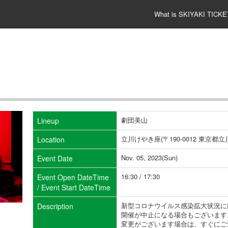
What is SKIYAKI TICKE
劇団美山
Lineup
立川けやき座(〒190-0012 東京都立川
Location
Nov. 05, 2023(Sun)
Event Date
16:30 / 17:30
Event Open DateTime
/ Event Start DateTime
新型コロナウイルス感染拡大状況に
Description
開催が中止になる場合もございます
変更がございます場合は、すぐにご