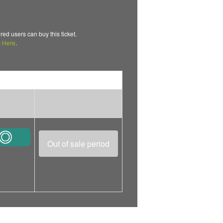
users can buy this ticket.
m
Here
.
Out of sale period