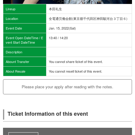
Lineup
本田礼生
Location
全電通労働会館(東京都千代田区神田駿河台３丁目６)
Event Date
Jan. 15, 2022(Sat)
Event Open DateTime / E
13:40 / 14:20
vent Start DateTime
Description
Abount Transfer
You cannot share ticket of this event.
About Resale
You cannot resell ticket of this event.
Please place your apply after reading with the notes.
Ticket Information of this event