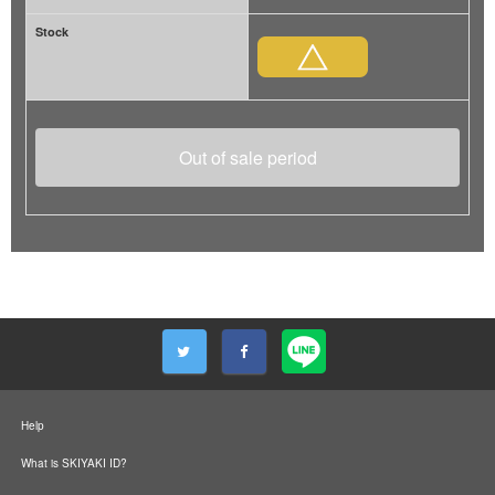
Stock
Out of sale period
Help
What is SKIYAKI ID?